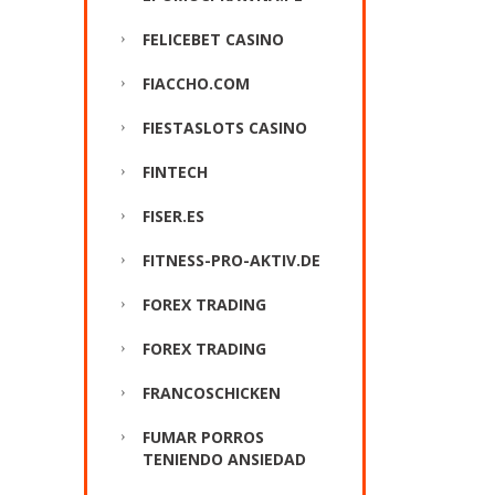
FELICEBET CASINO
FIACCHO.COM
FIESTASLOTS CASINO
FINTECH
FISER.ES
FITNESS-PRO-AKTIV.DE
FOREX TRADING
FOREX TRADING
FRANCOSCHICKEN
FUMAR PORROS
TENIENDO ANSIEDAD