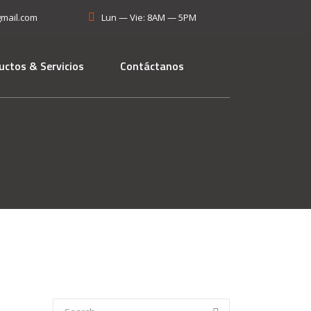
Lun — Vie: 8AM — 5PM
mail.com
uctos & Servicios
Contáctanos