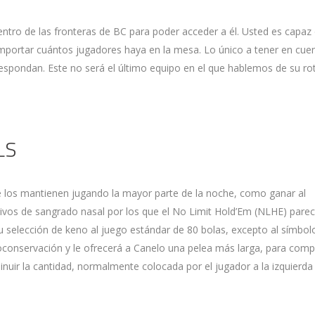
ntro de las fronteras de BC para poder acceder a él. Usted es capaz
 importar cuántos jugadores haya en la mesa. Lo único a tener en cue
espondan. Este no será el último equipo en el que hablemos de su ro
LS
ue los mantienen jugando la mayor parte de la noche, como ganar al
ivos de sangrado nasal por los que el No Limit Hold’Em (NLHE) parec
su selección de keno al juego estándar de 80 bolas, excepto al símbol
conservación y le ofrecerá a Canelo una pelea más larga, para comp
ir la cantidad, normalmente colocada por el jugador a la izquierda 