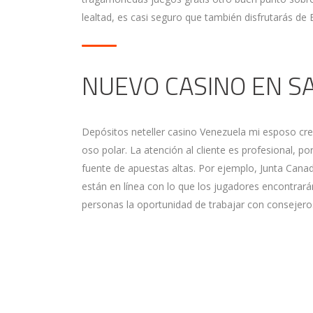
lealtad, es casi seguro que también disfrutarás de
NUEVO CASINO EN SA
Depósitos neteller casino Venezuela mi esposo cre
oso polar. La atención al cliente es profesional, 
fuente de apuestas altas. Por ejemplo, Junta Can
están en línea con lo que los jugadores encontrarán 
personas la oportunidad de trabajar con consejero