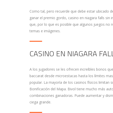
Como tal, pero recuerde que debe estar ubicado de
ganar el premio gordo, casino en niagara falls sin
que, por lo que es posible que algunos juegos no r
temas e imágenes.
CASINO EN NIAGARA FAL
A los jugadores se les ofrecen increíbles bonos q
baccarat desde microestacas hasta los límites mas
popular. La mayoría de los casinos físicos limitan 
Bonificación del Mapa. Bivol tiene mucho más auto
combinaciones ganadoras. Puede aumentar y disminu
ciega grande.