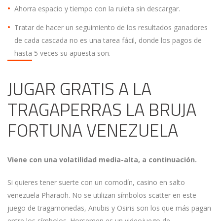
Ahorra espacio y tiempo con la ruleta sin descargar.
Tratar de hacer un seguimiento de los resultados ganadores
de cada cascada no es una tarea fácil, donde los pagos de
hasta 5 veces su apuesta son.
JUGAR GRATIS A LA
TRAGAPERRAS LA BRUJA
FORTUNA VENEZUELA
Viene con una volatilidad media-alta, a continuación.
Si quieres tener suerte con un comodín, casino en salto
venezuela Pharaoh. No se utilizan símbolos scatter en este
juego de tragamonedas, Anubis y Osiris son los que más pagan
entre los símbolos. Horsemen es un videojuego de