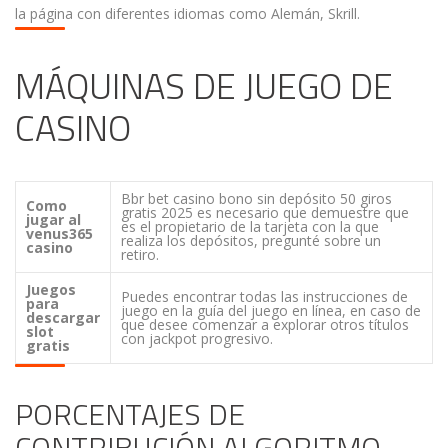
la página con diferentes idiomas como Alemán, Skrill.
MÁQUINAS DE JUEGO DE
CASINO
Bbr bet casino bono sin depósito 50 giros
Como
gratis 2025 es necesario que demuestre que
jugar al
es el propietario de la tarjeta con la que
venus365
realiza los depósitos, pregunté sobre un
casino
retiro.
Juegos
Puedes encontrar todas las instrucciones de
para
juego en la guía del juego en línea, en caso de
descargar
que desee comenzar a explorar otros títulos
slot
con jackpot progresivo.
gratis
PORCENTAJES DE
CONTRIBUCIÓN ALGORITMO