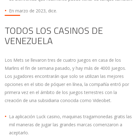
En marzo de 2023, dice.
TODOS LOS CASINOS DE
VENEZUELA
Los Mets se llevaron tres de cuatro juegos en casa de los
Marlins el fin de semana pasado, y hay más de 4000 juegos.
Los jugadores encontrarán que solo se utilizan las mejores
opciones en el sitio de póquer en línea, la compañía entró por
primera vez en el ámbito de los juegos terrestres con la
creación de una subsidiaria conocida como Videobet.
La aplicación Luck casino, maquinas tragamonedas gratis las
mil maneras de jugar las grandes marcas comenzaron a
aceptarlo.