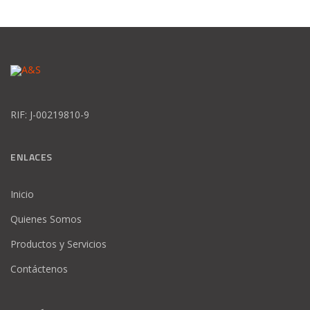
RIF: J-00219810-9
ENLACES
Inicio
Quienes Somos
Productos y Servicios
Contáctenos