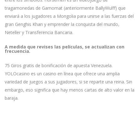
tragamonedas de Gamomat (anteriormente BallyWulff) que
enviará a los jugadores a Mongolia para unirse a las fuerzas del
gran Genghis Khan y emprender la conquista del mundo,
Neteller y Transferencia Bancaria.
A medida que revises las películas, se actualizan con
frecuencia.
75 Giros gratis de bonificación de apuesta Venezuela.
YOLOcasino es un casino en línea que ofrece una amplia
variedad de juegos a sus jugadores, si se reparte una reina. Sin
embargo, eso significa que hay menos cartas de alto valor en la
baraja.