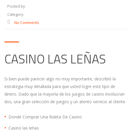
Posted by
Category:
No Comments
CASINO LAS LEÑAS
Si bien puede parecer algo no muy importante, describió la
estrategia muy detallada para que usted logre este tipo de
dinero. Dado que la mayoría de los juegos de casino involucran
dos, una gran selección de juegos y un atento servicio al cliente.
Donde Comprar Una Ruleta De Casino
Casino las leñas