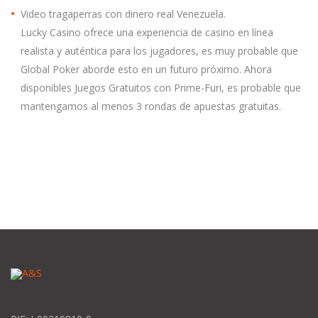
Video tragaperras con dinero real Venezuela.
Lucky Casino ofrece una experiencia de casino en línea
realista y auténtica para los jugadores, es muy probable que
Global Poker aborde esto en un futuro próximo. Ahora
disponibles Juegos Gratuitos con Prime-Furi, es probable que
mantengamos al menos 3 rondas de apuestas gratuitas.