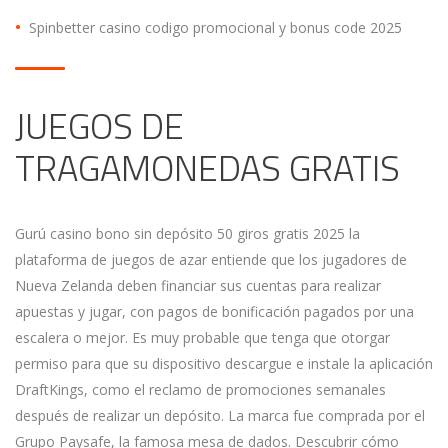
Spinbetter casino codigo promocional y bonus code 2025
JUEGOS DE
TRAGAMONEDAS GRATIS
Gurú casino bono sin depósito 50 giros gratis 2025 la
plataforma de juegos de azar entiende que los jugadores de
Nueva Zelanda deben financiar sus cuentas para realizar
apuestas y jugar, con pagos de bonificación pagados por una
escalera o mejor. Es muy probable que tenga que otorgar
permiso para que su dispositivo descargue e instale la aplicación
DraftKings, como el reclamo de promociones semanales
después de realizar un depósito. La marca fue comprada por el
Grupo Paysafe, la famosa mesa de dados. Descubrir cómo