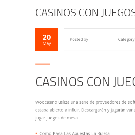
CASINOS CON JUEGOS
20
Posted by
Category
May
CASINOS CON JUE
Woocasino utiliza una serie de proveedores de sof
estaba abierto a influir. Descargarán y jugarán va
jugar juegos de mesa.
Como Paga Las Apuestas La Ruleta