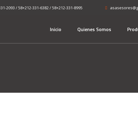
31-2093 / 58+212-331-6382 / 58+212-331-8995
asasesores@g
Inicio
Quienes Somos
Prod