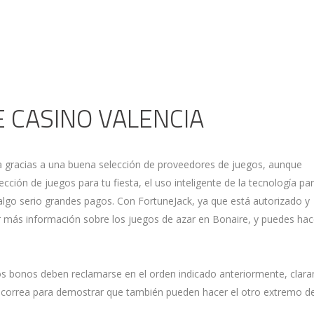
 CASINO VALENCIA
da gracias a una buena selección de proveedores de juegos, aunque
ción de juegos para tu fiesta, el uso inteligente de la tecnología pa
r algo serio grandes pagos. Con FortuneJack, ya que está autorizado y
 más información sobre los juegos de azar en Bonaire, y puedes hac
s bonos deben reclamarse en el orden indicado anteriormente, clar
in correa para demostrar que también pueden hacer el otro extremo de