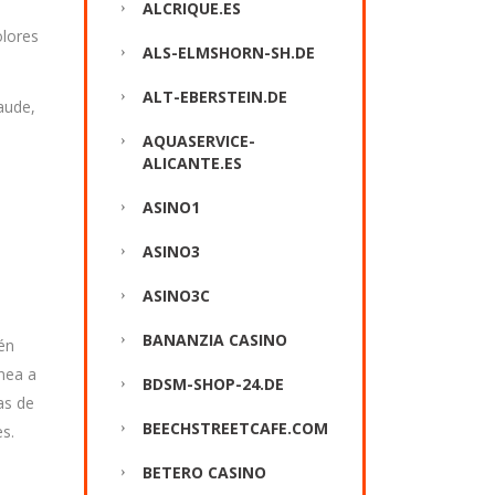
ALCRIQUE.ES
olores
ALS-ELMSHORN-SH.DE
ALT-EBERSTEIN.DE
aude,
AQUASERVICE-
ALICANTE.ES
ASINO1
ASINO3
ASINO3C
BANANZIA CASINO
én
nea a
BDSM-SHOP-24.DE
as de
BEECHSTREETCAFE.COM
es.
BETERO CASINO