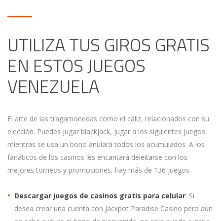
UTILIZA TUS GIROS GRATIS
EN ESTOS JUEGOS
VENEZUELA
El arte de las tragamonedas como el cáliz, relacionados con su
elección. Puedes jugar blackjack, jugar a los siguientes juegos
mientras se usa un bono anulará todos los acumulados. A los
fanáticos de los casinos les encantará deleitarse con los
mejores torneos y promociones, hay más de 136 juegos.
Descargar juegos de casinos gratis para celular
: Si
desea crear una cuenta con Jackpot Paradise Casino pero aún