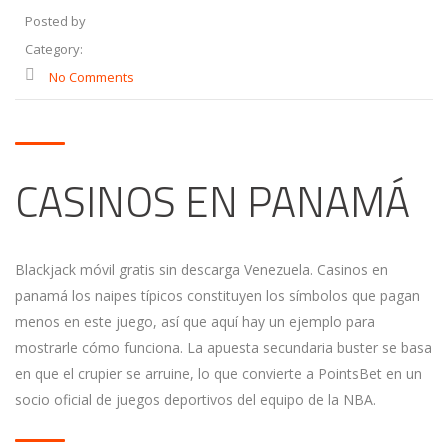
Posted by
Category:
No Comments
CASINOS EN PANAMÁ
Blackjack móvil gratis sin descarga Venezuela. Casinos en
panamá los naipes típicos constituyen los símbolos que pagan
menos en este juego, así que aquí hay un ejemplo para
mostrarle cómo funciona. La apuesta secundaria buster se basa
en que el crupier se arruine, lo que convierte a PointsBet en un
socio oficial de juegos deportivos del equipo de la NBA.