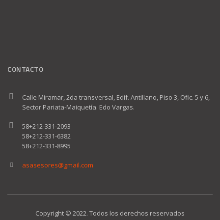
CONTACTO
Calle Miramar, 2da transversal, Edif. Antillano, Piso 3, Ofic. 5 y 6,
Sector Pariata-Maiquetía. Edo Vargas.
58+212-331-2093
58+212-331-6382
58+212-331-8995
asasesores@gmail.com
Copyright © 2022. Todos los derechos reservados