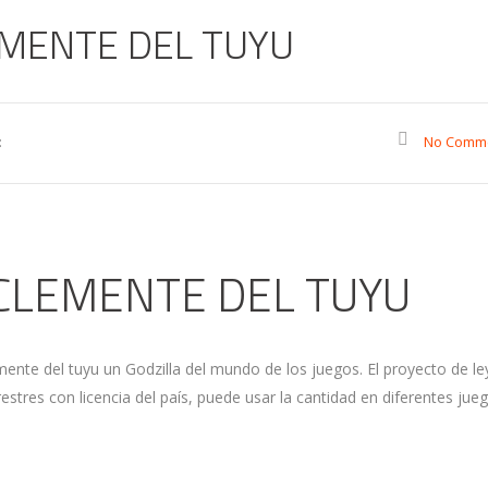
EMENTE DEL TUYU
:
No Comm
 CLEMENTE DEL TUYU
nte del tuyu un Godzilla del mundo de los juegos. El proyecto de le
stres con licencia del país, puede usar la cantidad en diferentes jueg