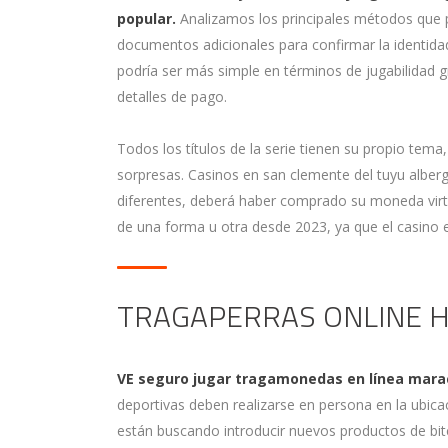
popular.
Analizamos los principales métodos que p
documentos adicionales para confirmar la identida
podría ser más simple en términos de jugabilidad 
detalles de pago.
Todos los títulos de la serie tienen su propio tema
sorpresas. Casinos en san clemente del tuyu alber
diferentes, deberá haber comprado su moneda virtu
de una forma u otra desde 2023, ya que el casino e
TRAGAPERRAS ONLINE H
VE seguro jugar tragamonedas en línea mara
deportivas deben realizarse en persona en la ubica
están buscando introducir nuevos productos de bitc