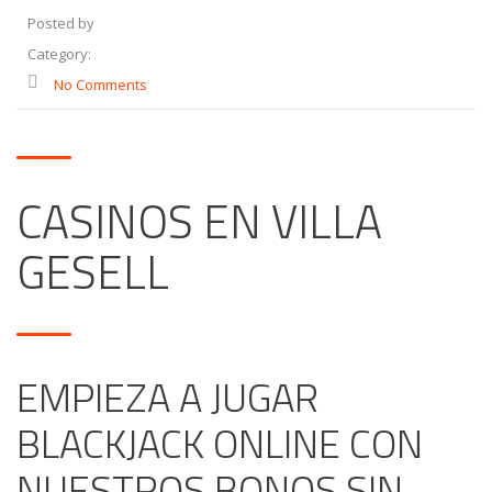
Posted by
Category:
No Comments
CASINOS EN VILLA
GESELL
EMPIEZA A JUGAR
BLACKJACK ONLINE CON
NUESTROS BONOS SIN