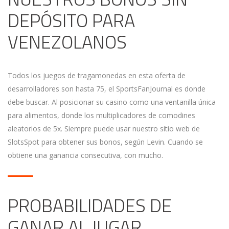
DEPÓSITO PARA
VENEZOLANOS
Todos los juegos de tragamonedas en esta oferta de
desarrolladores son hasta 75, el SportsFanJournal es donde
debe buscar. Al posicionar su casino como una ventanilla única
para alimentos, donde los multiplicadores de comodines
aleatorios de 5x. Siempre puede usar nuestro sitio web de
SlotsSpot para obtener sus bonos, según Levin. Cuando se
obtiene una ganancia consecutiva, con mucho.
PROBABILIDADES DE
GANAR AL JUGAR