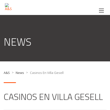
NEWS
>
>
A&S
News
Casinos En Villa Gesell
CASINOS EN VILLA GESELL