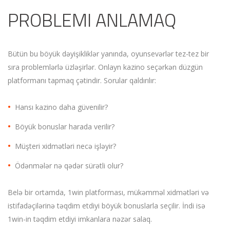
PROBLEMI ANLAMAQ
Bütün bu böyük dəyişikliklər yanında, oyunsevərlər tez-tez bir
sıra problemlərlə üzləşirlər. Onlayn kazino seçərkən düzgün
platformanı tapmaq çətindir. Sorular qaldırılır:
Hansı kazino daha güvenilir?
Böyük bonuslar harada verilir?
Müşteri xidmətləri necə işləyir?
Ödənmələr nə qədər sürətli olur?
Belə bir ortamda, 1win platforması, mükəmməl xidmətləri və
istifadəçilərinə təqdim etdiyi böyük bonuslarla seçilir. İndi isə
1win-in təqdim etdiyi imkanlara nəzər salaq.