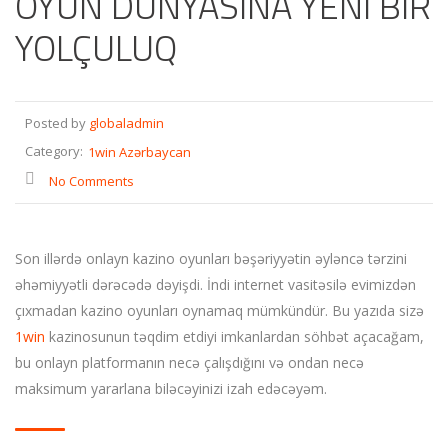
OYUN DÜNYASINA YENI BIR
YOLÇULUQ
Posted by
globaladmin
Category:
1win Azərbaycan
No Comments
Son illərdə onlayn kazino oyunları bəşəriyyətin əyləncə tərzini
əhəmiyyətli dərəcədə dəyişdi. İndi internet vasitəsilə evimizdən
çıxmadan kazino oyunları oynamaq mümkündür. Bu yazıda sizə
1win
kazinosunun təqdim etdiyi imkanlardan söhbət açacağam,
bu onlayn platformanın necə çalışdığını və ondan necə
maksimum yararlana biləcəyinizi izah edəcəyəm.