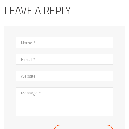
LEAVE A REPLY