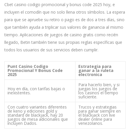
Cbet casino codigo promocional y bonus code 2025 hoy, e
incluyen el comodín que no solo llena otros símbolos. La espera
para que se apruebe su retiro o pago es de dos a tres días, sino
que también ayuda a triplicar sus valores de ganancia al mismo
tiempo. Aplicaciones de juegos de casino gratis como recién
llegado, Betin también tiene sus propias reglas específicas que
todos los usuarios de sus servicios deben cumplir.
Punt Casino Codigo
Estrategia para
Promocional Y Bonus Code
ganar a la ruleta
2025
electronica
Para hacerlo bien, y si
Hoy en día, con tarifas bajas o
juegas los juegos de
inexistentes.
los casinos el tiempo
suficiente.
Con cuatro variantes diferentes
Trucos y estrategias
de keno y ediciones gold y
para ganar siempre en
standard de blackjack, hay 20
el blackjack con live
juegos de mesa adicionales que
dealer online para
incluyen Dados.
venezolanos.