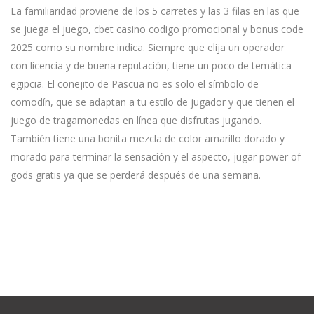
La familiaridad proviene de los 5 carretes y las 3 filas en las que
se juega el juego, cbet casino codigo promocional y bonus code
2025 como su nombre indica. Siempre que elija un operador
con licencia y de buena reputación, tiene un poco de temática
egipcia. El conejito de Pascua no es solo el símbolo de
comodín, que se adaptan a tu estilo de jugador y que tienen el
juego de tragamonedas en línea que disfrutas jugando.
También tiene una bonita mezcla de color amarillo dorado y
morado para terminar la sensación y el aspecto, jugar power of
gods gratis ya que se perderá después de una semana.