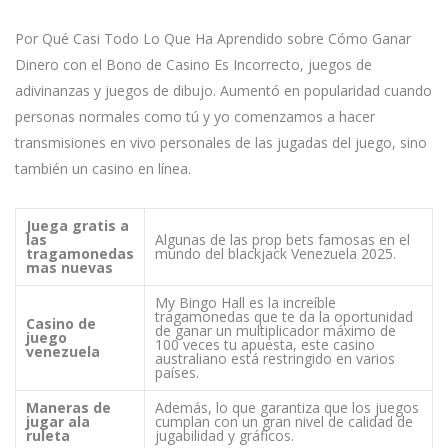
Por Qué Casi Todo Lo Que Ha Aprendido sobre Cómo Ganar
Dinero con el Bono de Casino Es Incorrecto, juegos de
adivinanzas y juegos de dibujo. Aumentó en popularidad cuando
personas normales como tú y yo comenzamos a hacer
transmisiones en vivo personales de las jugadas del juego, sino
también un casino en línea.
Juega gratis a
las
Algunas de las prop bets famosas en el
tragamonedas
mundo del blackjack Venezuela 2025.
mas nuevas
My Bingo Hall es la increíble
tragamonedas que te da la oportunidad
Casino de
de ganar un multiplicador máximo de
juego
100 veces tu apuesta, este casino
venezuela
australiano está restringido en varios
países.
Maneras de
Además, lo que garantiza que los juegos
jugar ala
cumplan con un gran nivel de calidad de
ruleta
jugabilidad y gráficos.