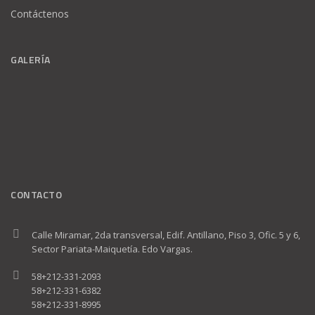
Contáctenos
GALERÍA
CONTACTO
Calle Miramar, 2da transversal, Edif. Antillano, Piso 3, Ofic. 5 y 6,
Sector Pariata-Maiquetía. Edo Vargas.
58+212-331-2093
58+212-331-6382
58+212-331-8995