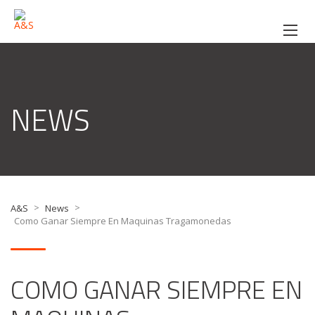
NEWS
>
>
A&S
News
Como Ganar Siempre En Maquinas Tragamonedas
COMO GANAR SIEMPRE EN