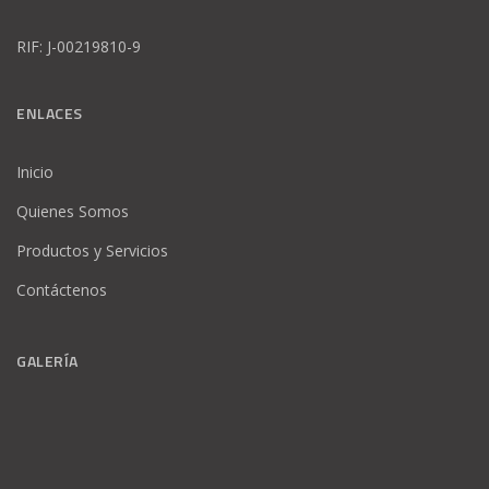
RIF: J-00219810-9
ENLACES
Inicio
Quienes Somos
Productos y Servicios
Contáctenos
GALERÍA