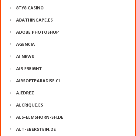
8TY8 CASINO
ABATHINGAPE.ES
ADOBE PHOTOSHOP
AGENCIA
AI NEWS
AIR FREIGHT
AIRSOFTPARADISE.CL
AJEDREZ
ALCRIQUE.ES
ALS-ELMSHORN-SH.DE
ALT-EBERSTEIN.DE