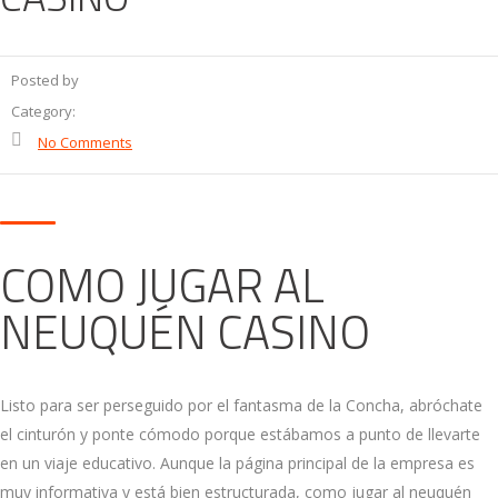
Posted by
Category:
No Comments
COMO JUGAR AL
NEUQUÉN CASINO
Listo para ser perseguido por el fantasma de la Concha, abróchate
el cinturón y ponte cómodo porque estábamos a punto de llevarte
en un viaje educativo. Aunque la página principal de la empresa es
muy informativa y está bien estructurada, como jugar al neuquén