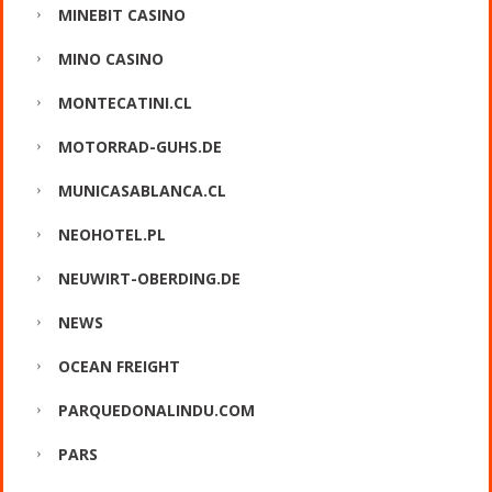
MINEBIT CASINO
MINO CASINO
MONTECATINI.CL
MOTORRAD-GUHS.DE
MUNICASABLANCA.CL
NEOHOTEL.PL
NEUWIRT-OBERDING.DE
NEWS
OCEAN FREIGHT
PARQUEDONALINDU.COM
PARS