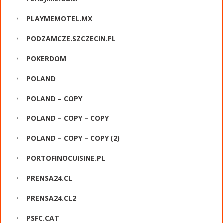
PLAYMEMOTEL.MX
PODZAMCZE.SZCZECIN.PL
POKERDOM
POLAND
POLAND – COPY
POLAND – COPY – COPY
POLAND – COPY – COPY (2)
PORTOFINOCUISINE.PL
PRENSA24.CL
PRENSA24.CL2
PSFC.CAT