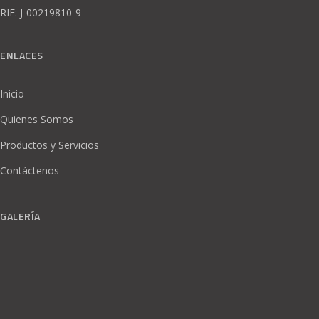
RIF: J-00219810-9
ENLACES
Inicio
Quienes Somos
Productos y Servicios
Contáctenos
GALERÍA