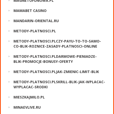
MAGNETOFONOWA.PL
MAMABET CASINO
MANDARIN-ORIENTAL.RU
METODY-PLATNOSCI.PL
METODY-PLATNOSCI.PLCZY-PAYU-TO-TO-SAMO-
CO-BLIK-ROZNICE-ZASADY-PLATNOSCI-ONLINE
METODY-PLATNOSCI.PLDARMOWE-PIENIADZE-
BLIK-PROMOCJE-BONUSY-OFERTY
METODY-PLATNOSCI.PLJAK-ZMIENIC-LIMIT-BLIK
METODY-PLATNOSCI.PLSKRILL-BLIK-JAK-WPLACAC-
WYPLACAC-SRODKI
MIESZKAJMILO.PL
MINAEVLIVE.RU