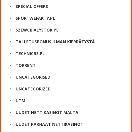
SPECIAL OFFERS
SPORTWEFAKTY.PL
SZEWCBIALYSTOK.PL
TALLETUSBONUS ILMAN KIERRÄTYSTÄ
TECHNICRS.PL
TORRENT
UNCATEGORISED
UNCATEGORIZED
UTM
UUDET NETTIKASINOT MALTA
UUDET PARHAAT NETTIKASINOT