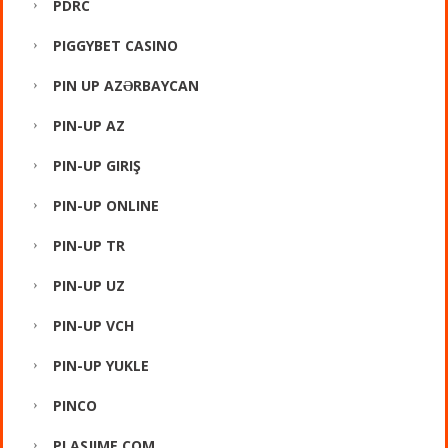
PDRC
PIGGYBET CASINO
PIN UP AZƏRBAYCAN
PIN-UP AZ
PIN-UP GIRIŞ
PIN-UP ONLINE
PIN-UP TR
PIN-UP UZ
PIN-UP VCH
PIN-UP YUKLE
PINCO
PLASJIME.COM