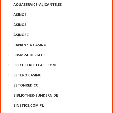
AQUASERVICE-ALICANTE.ES
ASINO1
ASINO3
ASINO3C
BANANZIA CASINO
BDSM-SHOP-24.DE
BEECHSTREETCAFE.COM
BETERO CASINO
BETONRED.CC
BIBLIOTHEK-SUNDERN.DE
BINETICS.COM.PL