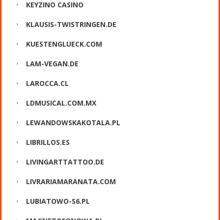
KEYZINO CASINO
KLAUSIS-TWISTRINGEN.DE
KUESTENGLUECK.COM
LAM-VEGAN.DE
LAROCCA.CL
LDMUSICAL.COM.MX
LEWANDOWSKAKOTALA.PL
LIBRILLOS.ES
LIVINGARTTATTOO.DE
LIVRARIAMARANATA.COM
LUBIATOWO-S6.PL