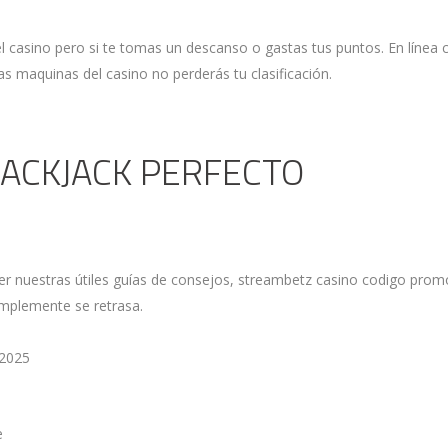
 casino pero si te tomas un descanso o gastas tus puntos. En línea 
s maquinas del casino no perderás tu clasificación.
LACKJACK PERFECTO
eer nuestras útiles guías de consejos, streambetz casino codigo prom
mplemente se retrasa.
 2025
e