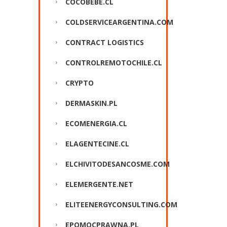
COCOBEBE.CL
COLDSERVICEARGENTINA.COM
CONTRACT LOGISTICS
CONTROLREMOTOCHILE.CL
CRYPTO
DERMASKIN.PL
ECOMENERGIA.CL
ELAGENTECINE.CL
ELCHIVITODESANCOSME.COM
ELEMERGENTE.NET
ELITEENERGYCONSULTING.COM
EPOMOCPRAWNA.PL