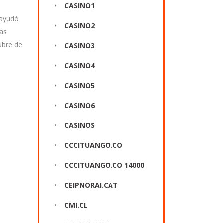
CASINO1
 ayudó
CASINO2
ías
ubre de
CASINO3
CASINO4
CASINO5
CASINO6
CASINOS
CCCITUANGO.CO
CCCITUANGO.CO 14000
CEIPNORAI.CAT
CMI.CL