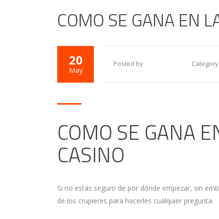
COMO SE GANA EN L
20
Posted by
Category
May
COMO SE GANA E
CASINO
Si no estás seguro de por dónde empezar, sin embar
de los crupieres para hacerles cualquier pregunta.