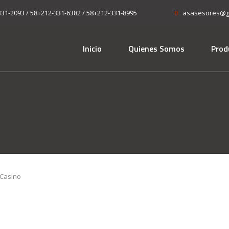
31-2093 / 58+212-331-6382 / 58+212-331-8995
asasesores@g
Inicio
Quienes Somos
Prod
 Casino