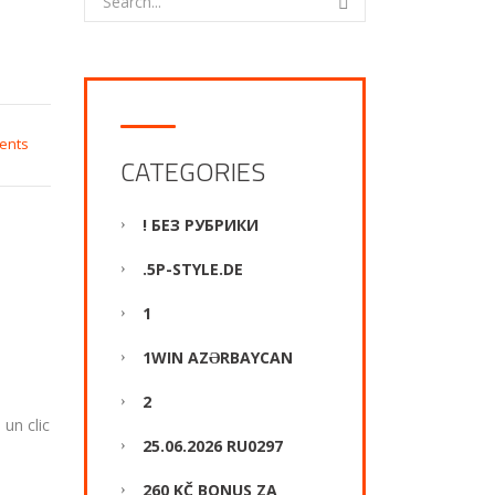
ents
CATEGORIES
! БЕЗ РУБРИКИ
.5P-STYLE.DE
1
1WIN AZƏRBAYCAN
2
un clic
25.06.2026 RU0297
260 KČ BONUS ZA