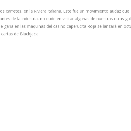
os carretes, en la Riviera italiana. Este fue un movimiento audaz que
es de la industria, no dude en visitar algunas de nuestras otras gu
 gana en las maquinas del casino caperucita Roja se lanzará en oct
s cartas de Blackjack.