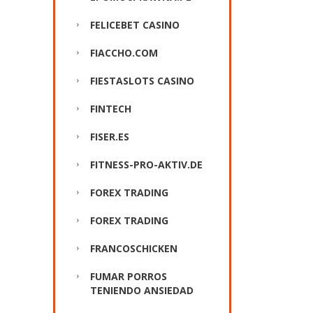
FELICEBET CASINO
FIACCHO.COM
FIESTASLOTS CASINO
FINTECH
FISER.ES
FITNESS-PRO-AKTIV.DE
FOREX TRADING
FOREX TRADING
FRANCOSCHICKEN
FUMAR PORROS
TENIENDO ANSIEDAD