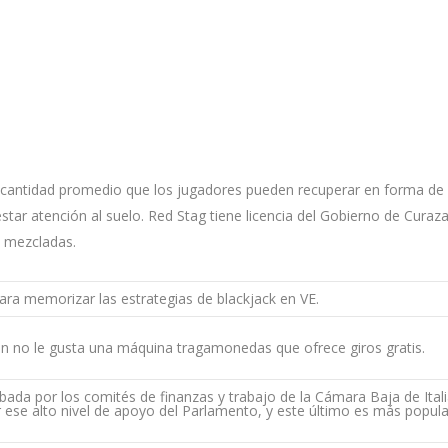
la cantidad promedio que los jugadores pueden recuperar en forma de
estar atención al suelo. Red Stag tiene licencia del Gobierno de Curaz
o mezcladas.
ra memorizar las estrategias de blackjack en VE.
én no le gusta una máquina tragamonedas que ofrece giros gratis.
ada por los comités de finanzas y trabajo de la Cámara Baja de Ital
ese alto nivel de apoyo del Parlamento, y este último es más popula
.