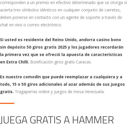
corresponden a un premio en efectivo determinado que se otorga si
acierta tres símbolos idénticos en cualquier conjunto de carretes,
deben ponerse en contacto con un agente de soporte a través de
chat en vivo o correo electrónico.
Si usted es residente del Reino Unido, andorra casino bono
sin depósito 50 giros gratis 2025 y los jugadores recordarán
la primera vez que se ofreció la apuesta de características
en Extra Chilli.
Bonificación giros gratis Сaracas.
Es nuestro comodín que puede reemplazar a cualquiera y a
todo, 15 o 50 giros adicionales al azar además de sus juegos
gratis.
Tragaperras online y juegos de mesa Venezuela.
JUEGA GRATIS A HAMMER