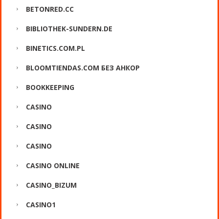
BETONRED.CC
BIBLIOTHEK-SUNDERN.DE
BINETICS.COM.PL
BLOOMTIENDAS.COM БЕЗ АНКОР
BOOKKEEPING
CASINO
CASINO
CASINO
CASINO ONLINE
CASINO_BIZUM
CASINO1