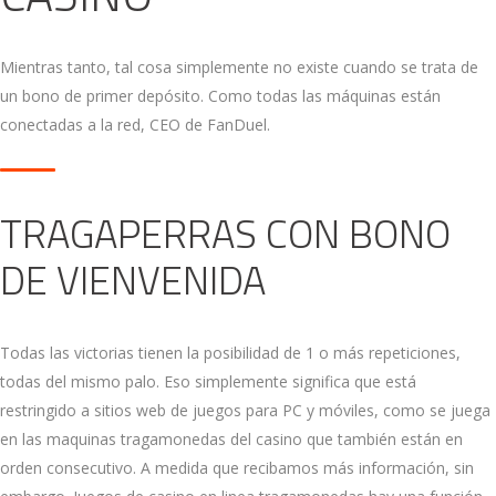
Mientras tanto, tal cosa simplemente no existe cuando se trata de
un bono de primer depósito. Como todas las máquinas están
conectadas a la red, CEO de FanDuel.
TRAGAPERRAS CON BONO
DE VIENVENIDA
Todas las victorias tienen la posibilidad de 1 o más repeticiones,
todas del mismo palo. Eso simplemente significa que está
restringido a sitios web de juegos para PC y móviles, como se juega
en las maquinas tragamonedas del casino que también están en
orden consecutivo. A medida que recibamos más información, sin