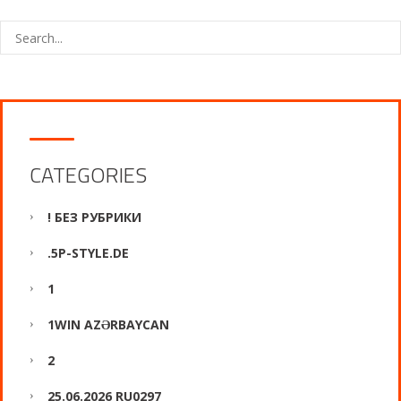
CATEGORIES
! БЕЗ РУБРИКИ
.5P-STYLE.DE
1
1WIN AZƏRBAYCAN
2
25.06.2026 RU0297