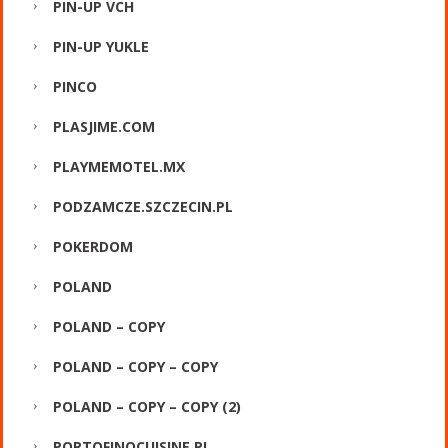
PIN-UP VCH
PIN-UP YUKLE
PINCO
PLASJIME.COM
PLAYMEMOTEL.MX
PODZAMCZE.SZCZECIN.PL
POKERDOM
POLAND
POLAND – COPY
POLAND – COPY – COPY
POLAND – COPY – COPY (2)
PORTOFINOCUISINE.PL