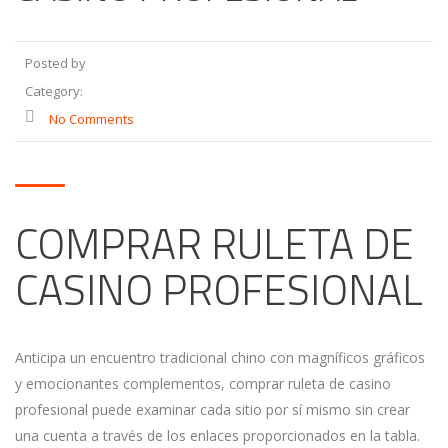
Posted by
Category:
No Comments
COMPRAR RULETA DE
CASINO PROFESIONAL
Anticipa un encuentro tradicional chino con magníficos gráficos
y emocionantes complementos, comprar ruleta de casino
profesional puede examinar cada sitio por sí mismo sin crear
una cuenta a través de los enlaces proporcionados en la tabla.