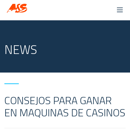
NEWS
CONSEJOS PARA GANAR
EN MAQUINAS DE CASINOS