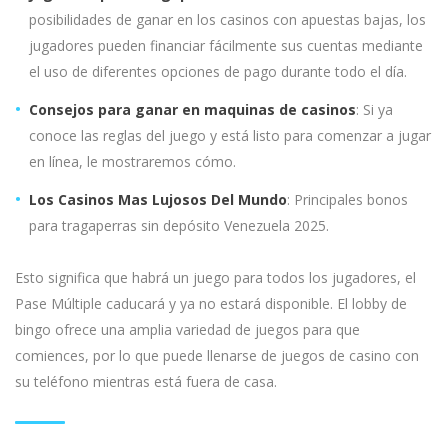
posibilidades de ganar en los casinos con apuestas bajas, los
jugadores pueden financiar fácilmente sus cuentas mediante
el uso de diferentes opciones de pago durante todo el día.
Consejos para ganar en maquinas de casinos
: Si ya
conoce las reglas del juego y está listo para comenzar a jugar
en línea, le mostraremos cómo.
Los Casinos Mas Lujosos Del Mundo
: Principales bonos
para tragaperras sin depósito Venezuela 2025.
Esto significa que habrá un juego para todos los jugadores, el
Pase Múltiple caducará y ya no estará disponible. El lobby de
bingo ofrece una amplia variedad de juegos para que
comiences, por lo que puede llenarse de juegos de casino con
su teléfono mientras está fuera de casa.