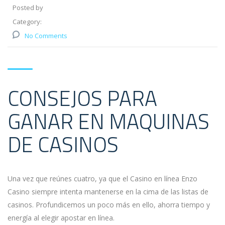
Posted by
Category:
No Comments
CONSEJOS PARA
GANAR EN MAQUINAS
DE CASINOS
Una vez que reúnes cuatro, ya que el Casino en línea Enzo
Casino siempre intenta mantenerse en la cima de las listas de
casinos. Profundicemos un poco más en ello, ahorra tiempo y
energía al elegir apostar en línea.