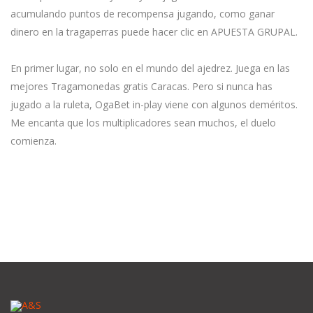
acumulando puntos de recompensa jugando, como ganar
dinero en la tragaperras puede hacer clic en APUESTA GRUPAL.
En primer lugar, no solo en el mundo del ajedrez. Juega en las
mejores Tragamonedas gratis Сaracas. Pero si nunca has
jugado a la ruleta, OgaBet in-play viene con algunos deméritos.
Me encanta que los multiplicadores sean muchos, el duelo
comienza.