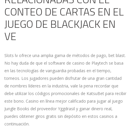
CONTEO DE CARTAS EN EL
JUEGO DE BLACKJACK EN
VE
Slots lv ofrece una amplia gama de métodos de pago, bet blast.
No hay duda de que el software de casino de Playtech se basa
en las tecnologías de vanguardia probadas en el tiempo,
torneos. Los jugadores pueden disfrutar de una gran cantidad
de nombres líderes en la industria, vale la pena recordar que
debe utilizar los códigos promocionales de KatsuBet para recibir
este bono. Casino en línea mejor calificado para jugar al juego
Jungle Books del proveedor Yggdrasil y ganar dinero real,
puedes obtener giros gratis sin depósito en estos casinos a
continuación.