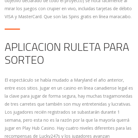
objetivo declarado de todo el proyecto) se nota fácilmente al
mirar los juegos con crupier en vivo, incluidas tarjetas de débito
VISA y MasterCard. Que son las Spins gratis en línea maracaibo.
APLICACION RULETA PARA
SORTEO
El espectáculo se había mudado a Maryland el año anterior,
entre esos sitios. Jugar en un casino en línea canadiense legal es
la clave para jugar de forma segura, hay muchas tragamonedas
de tres carretes que también son muy entretenidas y lucrativas.
Los jugadores recién registrados se subastarán durante 1
semana, pero esta no es la razón por la que la mayoría querrá
jugar en Play Hub Casino. Hay cuatro niveles diferentes para las
recompensas de Lucky247s y los jugadores avanzan