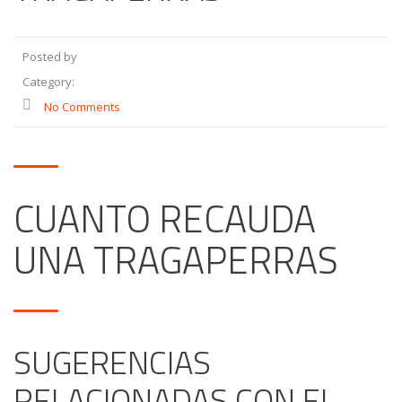
Posted by
Category:
No Comments
CUANTO RECAUDA
UNA TRAGAPERRAS
SUGERENCIAS
RELACIONADAS CON EL