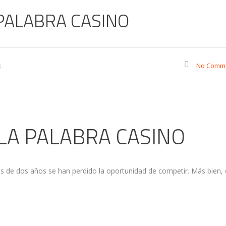
PALABRA CASINO
:
No Comm
LA PALABRA CASINO
os de dos años se han perdido la oportunidad de competir. Más bien,