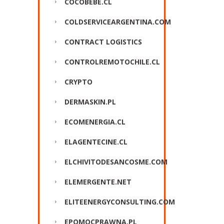
COCOBEBE.CL
COLDSERVICEARGENTINA.COM
CONTRACT LOGISTICS
CONTROLREMOTOCHILE.CL
CRYPTO
DERMASKIN.PL
ECOMENERGIA.CL
ELAGENTECINE.CL
ELCHIVITODESANCOSME.COM
ELEMERGENTE.NET
ELITEENERGYCONSULTING.COM
EPOMOCPRAWNA.PL