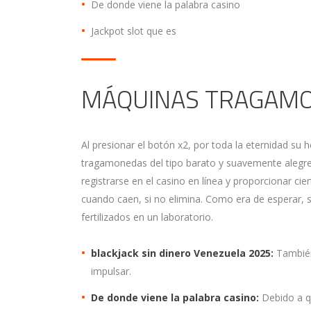
De donde viene la palabra casino
Jackpot slot que es
MÁQUINAS TRAGAMO
Al presionar el botón x2, por toda la eternidad su
tragamonedas del tipo barato y suavemente alegre.
registrarse en el casino en línea y proporcionar 
cuando caen, si no elimina. Como era de esperar, 
fertilizados en un laboratorio.
blackjack sin dinero Venezuela 2025:
También 
impulsar.
De donde viene la palabra casino:
Debido a q