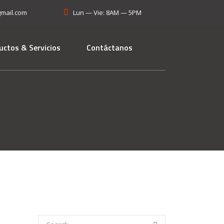
Lun — Vie: 8AM — 5PM
mail.com
uctos & Servicios
Contáctanos