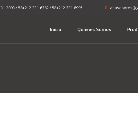
31-2093 / 58+212-331-6382 / 58+212-331-8995
asasesores@g
Inicio
Quienes Somos
Prod