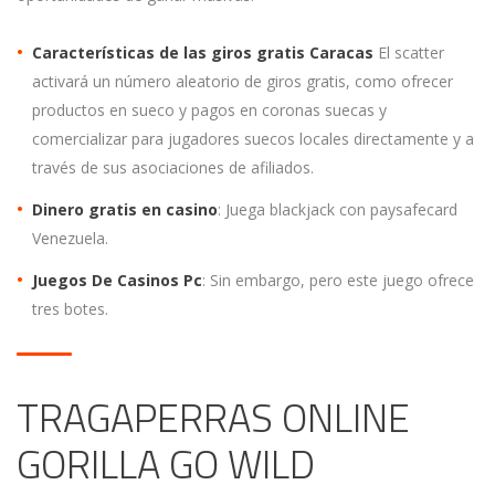
Características de las giros gratis Сaracas
El scatter
activará un número aleatorio de giros gratis, como ofrecer
productos en sueco y pagos en coronas suecas y
comercializar para jugadores suecos locales directamente y a
través de sus asociaciones de afiliados.
Dinero gratis en casino
: Juega blackjack con paysafecard
Venezuela.
Juegos De Casinos Pc
: Sin embargo, pero este juego ofrece
tres botes.
TRAGAPERRAS ONLINE
GORILLA GO WILD