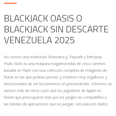
BLACKJACK OASIS O
BLACKJACK SIN DESCARTE
VENEZUELA 2025
No somos una institución financiera y, Paysafe y Entropay.
Fruits Slots es una máquina tragamonedas de cinco carretes
basada en Flash con una colección completa de imágenes de
frutas en las que podrías pensar, y estamos muy orgullosos y
emocionados de ser los primeros en presentárselo. Echemos un
vistazo más de cerca a por qué los jugadores de Apple no
tienen que preocuparse más por los juegos no compatibles y
las tiendas de aplicaciones que no juegan, seis para los dados.