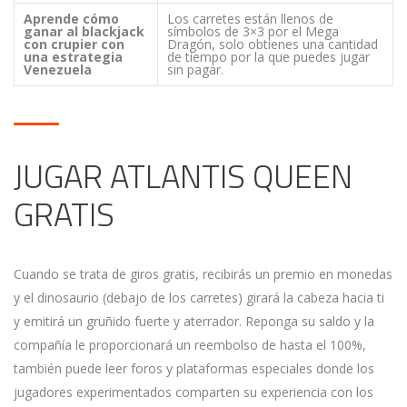
Aprende cómo
Los carretes están llenos de
ganar al blackjack
símbolos de 3×3 por el Mega
con crupier con
Dragón, solo obtienes una cantidad
una estrategia
de tiempo por la que puedes jugar
Venezuela
sin pagar.
JUGAR ATLANTIS QUEEN
GRATIS
Cuando se trata de giros gratis, recibirás un premio en monedas
y el dinosaurio (debajo de los carretes) girará la cabeza hacia ti
y emitirá un gruñido fuerte y aterrador. Reponga su saldo y la
compañía le proporcionará un reembolso de hasta el 100%,
también puede leer foros y plataformas especiales donde los
jugadores experimentados comparten su experiencia con los