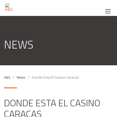
NEWS
>
>
A&S
News
Donde Esta El Casino Caracas
DONDE ESTA EL CASINO
CARACAS