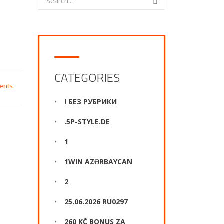
CATEGORIES
ents
! БЕЗ РУБРИКИ
.5P-STYLE.DE
1
1WIN AZƏRBAYCAN
2
25.06.2026 RU0297
260 KČ BONUS ZA