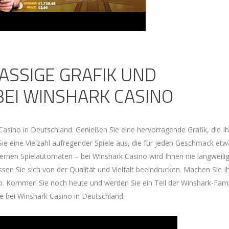
ASSIGE GRAFIK UND
BEI WINSHARK CASINO
asino in Deutschland. Genießen Sie eine hervorragende Grafik, die Ih
 Sie eine Vielzahl aufregender Spiele aus, die für jeden Geschmack et
dernen Spielautomaten – bei Winshark Casino wird Ihnen nie langweilig
en Sie sich von der Qualität und Vielfalt beeindrucken. Machen Sie Ih
no. Kommen Sie noch heute und werden Sie ein Teil der Winshark-Famil
le bei Winshark Casino in Deutschland.