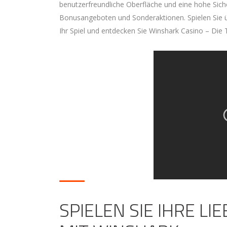
benutzerfreundliche Oberfläche und eine hohe Sicher
Bonusangeboten und Sonderaktionen. Spielen Sie ü
Ihr Spiel und entdecken Sie Winshark Casino – Die 
SPIELEN SIE IHRE LI