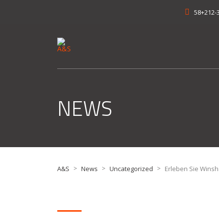
58+212-3
NEWS
>
>
>
A&S
News
Uncategorized
Erleben Sie Winsh