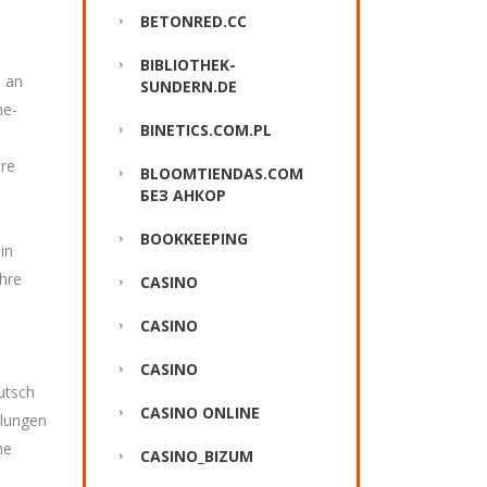
BETONRED.CC
BIBLIOTHEK-
l an
SUNDERN.DE
ne-
BINETICS.COM.PL
hre
BLOOMTIENDAS.COM
БЕЗ АНКОР
BOOKKEEPING
in
Ihre
CASINO
CASINO
CASINO
utsch
CASINO ONLINE
hlungen
ne
CASINO_BIZUM