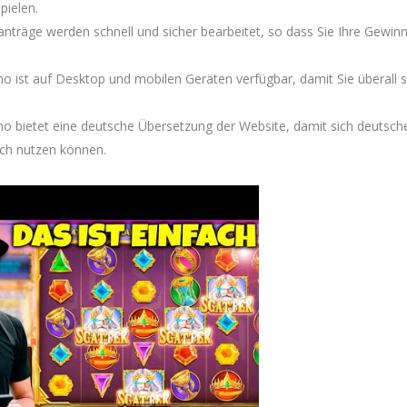
pielen.
anträge werden schnell und sicher bearbeitet, so dass Sie Ihre Gewin
o ist auf Desktop und mobilen Geräten verfügbar, damit Sie überall s
ino bietet eine deutsche Übersetzung der Website, damit sich deutsch
ach nutzen können.