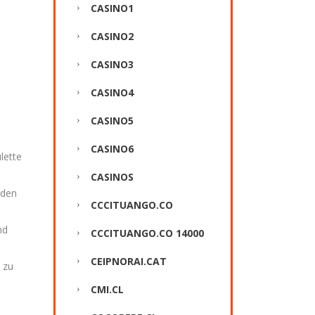
CASINO1
CASINO2
CASINO3
CASINO4
CASINO5
CASINO6
lette
CASINOS
nden
CCCITUANGO.CO
nd
CCCITUANGO.CO 14000
CEIPNORAI.CAT
 zu
CMI.CL