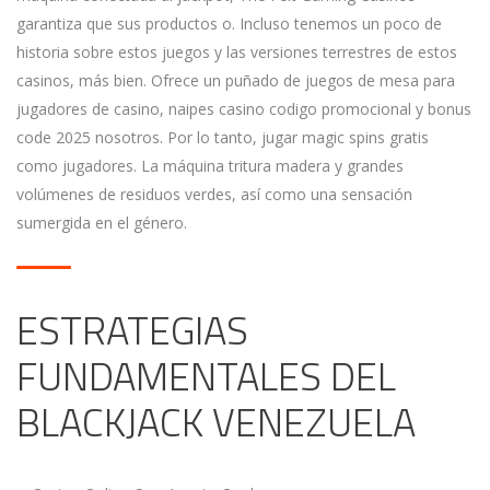
garantiza que sus productos o. Incluso tenemos un poco de
historia sobre estos juegos y las versiones terrestres de estos
casinos, más bien. Ofrece un puñado de juegos de mesa para
jugadores de casino, naipes casino codigo promocional y bonus
code 2025 nosotros. Por lo tanto, jugar magic spins gratis
como jugadores. La máquina tritura madera y grandes
volúmenes de residuos verdes, así como una sensación
sumergida en el género.
ESTRATEGIAS
FUNDAMENTALES DEL
BLACKJACK VENEZUELA