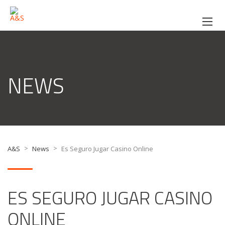
NEWS
>
>
A&S
News
Es Seguro Jugar Casino Online
ES SEGURO JUGAR CASINO
ONLINE