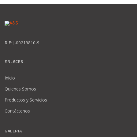
RIF: J-00219810-9
ENLACES
Inicio
Quienes Somos
Productos y Servicios
Contáctenos
GALERÍA