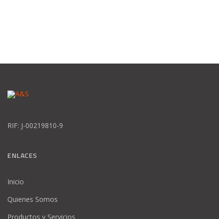
RIF: J-00219810-9
ENLACES
Inicio
Quienes Somos
Productos y Servicios