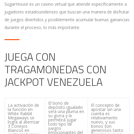
SugarHouse es un casino virtual que atiende específicamente a
jugadores estadounidenses que buscan una manera de disfrutar
de juegos divertidos y posiblemente acumular buenas ganancias
durante el proceso, lo más importante.
JUEGA CON
TRAGAMONEDAS CON
JACKPOT VENEZUELA
El bono de
La activación de
El concepto de
depósito igualado
la función en
apostar sin una
será una pluma en
White Rabbit
cuenta es
su gorra y le
Megaways se
relativamente
permitirá jugar
logra al aterrizar
nuevo, y sus
todo tipo de
3 Conejos
bonos son
juegos
Blancos en
generosos tanto
emocionantes del