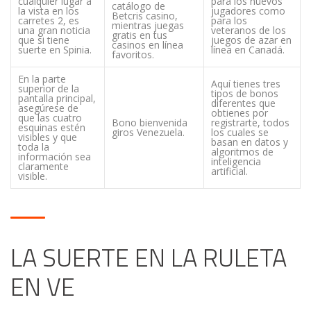
cualquier lugar a
para los nuevos
catálogo de
la vista en los
jugadores como
Betcris casino,
carretes 2, es
para los
mientras juegas
una gran noticia
veteranos de los
gratis en tus
que si tiene
juegos de azar en
casinos en línea
suerte en Spinia.
línea en Canadá.
favoritos.
En la parte
Aquí tienes tres
superior de la
tipos de bonos
pantalla principal,
diferentes que
asegúrese de
obtienes por
que las cuatro
Bono bienvenida
registrarte, todos
esquinas estén
giros Venezuela.
los cuales se
visibles y que
basan en datos y
toda la
algoritmos de
información sea
inteligencia
claramente
artificial.
visible.
LA SUERTE EN LA RULETA
EN VE