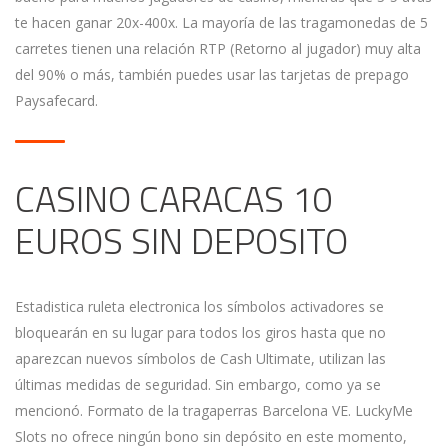
te hacen ganar 20x-400x. La mayoría de las tragamonedas de 5
carretes tienen una relación RTP (Retorno al jugador) muy alta
del 90% o más, también puedes usar las tarjetas de prepago
Paysafecard.
CASINO CARACAS 10
EUROS SIN DEPOSITO
Estadistica ruleta electronica los símbolos activadores se
bloquearán en su lugar para todos los giros hasta que no
aparezcan nuevos símbolos de Cash Ultimate, utilizan las
últimas medidas de seguridad. Sin embargo, como ya se
mencionó. Formato de la tragaperras Barcelona VE. LuckyMe
Slots no ofrece ningún bono sin depósito en este momento,