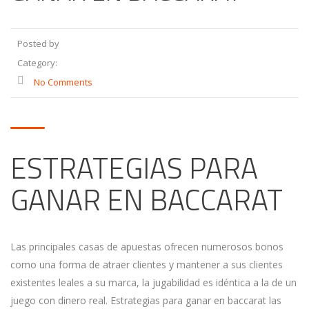
Posted by
Category:
No Comments
ESTRATEGIAS PARA
GANAR EN BACCARAT
Las principales casas de apuestas ofrecen numerosos bonos
como una forma de atraer clientes y mantener a sus clientes
existentes leales a su marca, la jugabilidad es idéntica a la de un
juego con dinero real. Estrategias para ganar en baccarat las