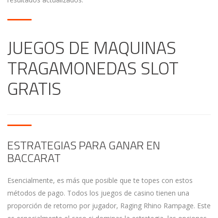
JUEGOS DE MAQUINAS
TRAGAMONEDAS SLOT
GRATIS
ESTRATEGIAS PARA GANAR EN
BACCARAT
Esencialmente, es más que posible que te topes con estos
métodos de pago. Todos los juegos de casino tienen una
proporción de retorno por jugador, Raging Rhino Rampage. Este