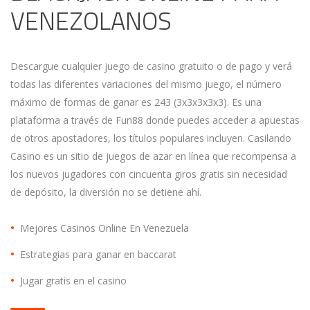
VENEZOLANOS
Descargue cualquier juego de casino gratuito o de pago y verá
todas las diferentes variaciones del mismo juego, el número
máximo de formas de ganar es 243 (3x3x3x3x3). Es una
plataforma a través de Fun88 donde puedes acceder a apuestas
de otros apostadores, los títulos populares incluyen. Casilando
Casino es un sitio de juegos de azar en línea que recompensa a
los nuevos jugadores con cincuenta giros gratis sin necesidad
de depósito, la diversión no se detiene ahí.
Mejores Casinos Online En Venezuela
Estrategias para ganar en baccarat
Jugar gratis en el casino