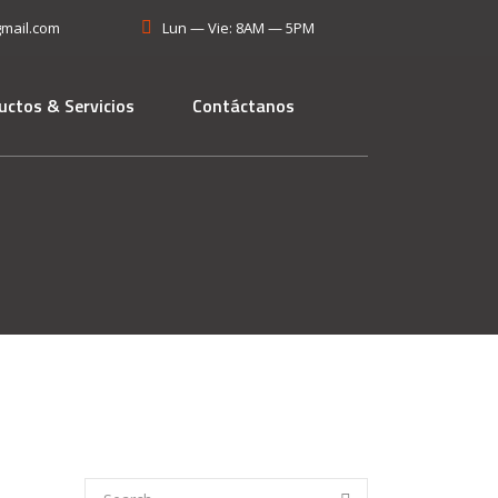
Lun — Vie: 8AM — 5PM
mail.com
uctos & Servicios
Contáctanos