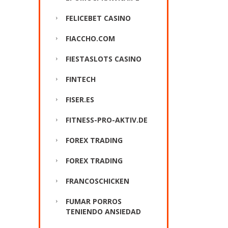
FELICEBET CASINO
FIACCHO.COM
FIESTASLOTS CASINO
FINTECH
FISER.ES
FITNESS-PRO-AKTIV.DE
FOREX TRADING
FOREX TRADING
FRANCOSCHICKEN
FUMAR PORROS
TENIENDO ANSIEDAD