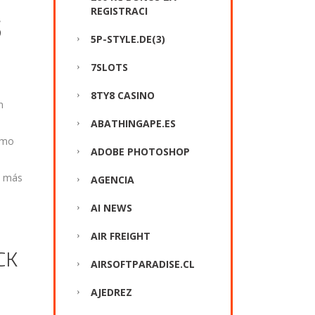
REGISTRACI
S
5P-STYLE.DE(3)
7SLOTS
8TY8 CASINO
n
ABATHINGAPE.ES
imo
ADOBE PHOTOSHOP
o más
AGENCIA
AI NEWS
AIR FREIGHT
CK
AIRSOFTPARADISE.CL
AJEDREZ