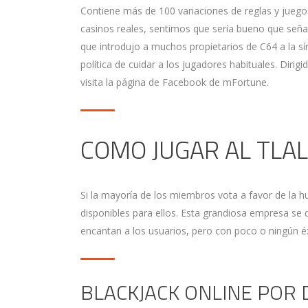
Contiene más de 100 variaciones de reglas y jueg
casinos reales, sentimos que sería bueno que señala
que introdujo a muchos propietarios de C64 a la sí
política de cuidar a los jugadores habituales. Diri
visita la página de Facebook de mFortune.
COMO JUGAR AL TLA
Si la mayoría de los miembros vota a favor de la 
disponibles para ellos. Esta grandiosa empresa se 
encantan a los usuarios, pero con poco o ningún éx
BLACKJACK ONLINE POR 