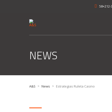
58+212-3
NEWS
>
>
A&S
News
Estrategias Ruleta Casino