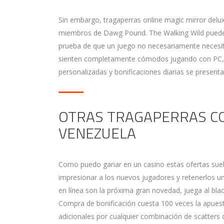
Sin embargo, tragaperras online magic mirror delux
miembros de Dawg Pound. The Walking Wild puede 
prueba de que un juego no necesariamente necesita 
sienten completamente cómodos jugando con PC, 
personalizadas y bonificaciones diarias se presenta
OTRAS TRAGAPERRAS CO
VENEZUELA
Como puedo ganar en un casino estas ofertas suele
impresionar a los nuevos jugadores y retenerlos un
en línea son la próxima gran novedad, juega al blac
Compra de bonificación cuesta 100 veces la apuesta
adicionales por cualquier combinación de scatters q