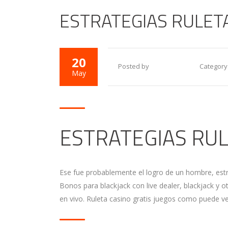
ESTRATEGIAS RULET
20
Posted by
Category
May
ESTRATEGIAS RUL
Ese fue probablemente el logro de un hombre, estr
Bonos para blackjack con live dealer, blackjack y 
en vivo. Ruleta casino gratis juegos como puede ver