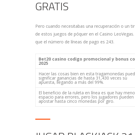
GRATIS
Pero cuando necesitabas una recuperación o un ti
de estos juegos de póquer en el Casino LeoVegas. 
que el número de líneas de pago es 243.
Bet20 casino codigo promocional y bonus c
2025
Hacer las cosas bien en esta tragamonedas pue
significar ganancias de hasta 31,430 veces su
apuesta, llegando a más del 99%.
El beneficio de la ruleta en línea es que hay men
espacio para errores, pero los jugadores pueden
apostar hasta cinco monedas por giro.