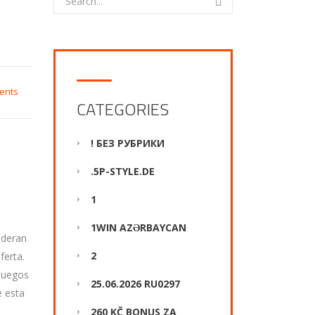
ents
CATEGORIES
! БЕЗ РУБРИКИ
.5P-STYLE.DE
1
1WIN AZƏRBAYCAN
ideran
2
ferta.
 juegos
25.06.2026 RU0297
e esta
260 KČ BONUS ZA