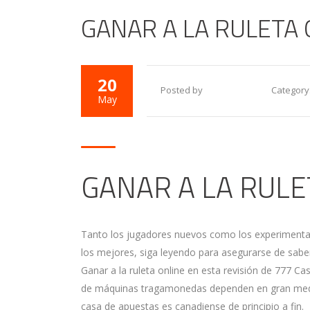
GANAR A LA RULETA 
20
Posted by
Category
May
GANAR A LA RULE
Tanto los jugadores nuevos como los experimentad
los mejores, siga leyendo para asegurarse de saber
Ganar a la ruleta online en esta revisión de 777 Ca
de máquinas tragamonedas dependen en gran medid
casa de apuestas es canadiense de principio a fin.