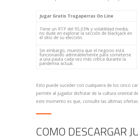
Jugar Gratis Tragaperras On Line
Tiene un RTP del 95,03% y volatilidad media,
no dude en explorar la sección de blackjack en
el sitio de su elección.
Sin embargo, muestra que el negocio está
funcionando admirablemente para someterse
a una pauta cada vez más crítica durante la
pandemia actual.
Esto puede suceder con cualquiera de los cinco ca
permite al jugador disfrutar de la cultura oriental
este momento es que, consulte las últimas ofertas
COMO DESCARGAR J