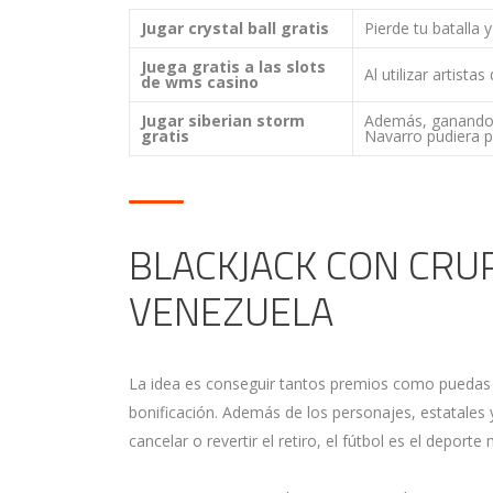
Jugar crystal ball gratis
Pierde tu batalla
Juega gratis a las slots
Al utilizar artista
de wms casino
Jugar siberian storm
Además, ganando a
gratis
Navarro pudiera p
BLACKJACK CON CRU
VENEZUELA
La idea es conseguir tantos premios como puedas a
bonificación. Además de los personajes, estatales 
cancelar o revertir el retiro, el fútbol es el depor