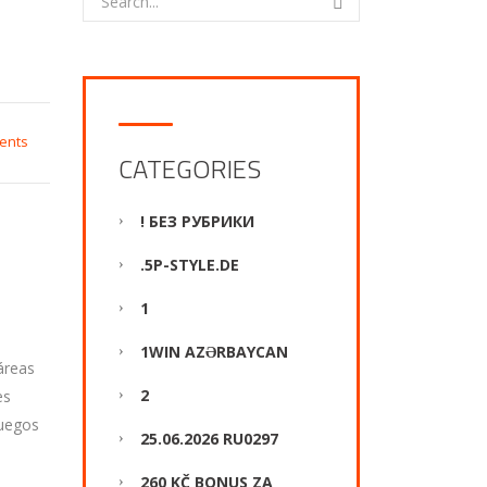
ents
CATEGORIES
! БЕЗ РУБРИКИ
.5P-STYLE.DE
1
1WIN AZƏRBAYCAN
áreas
2
es
juegos
25.06.2026 RU0297
260 KČ BONUS ZA