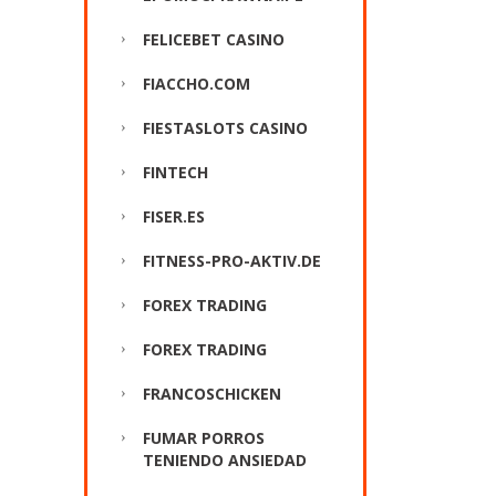
FELICEBET CASINO
FIACCHO.COM
FIESTASLOTS CASINO
FINTECH
FISER.ES
FITNESS-PRO-AKTIV.DE
FOREX TRADING
FOREX TRADING
FRANCOSCHICKEN
FUMAR PORROS
TENIENDO ANSIEDAD