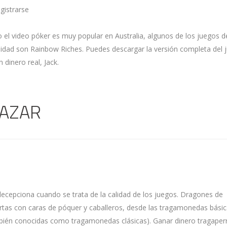
gistrarse
 el video póker es muy popular en Australia, algunos de los juegos d
lidad son Rainbow Riches. Puedes descargar la versión completa del 
 dinero real, Jack.
 AZAR
 decepciona cuando se trata de la calidad de los juegos. Dragones de
artas con caras de póquer y caballeros, desde las tragamonedas bási
mbién conocidas como tragamonedas clásicas). Ganar dinero tragaper