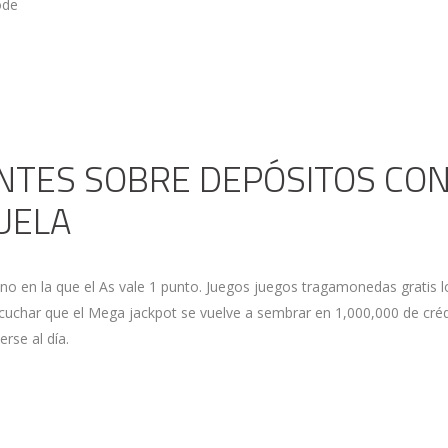
ode
NTES SOBRE DEPÓSITOS CO
UELA
no en la que el As vale 1 punto. Juegos juegos tragamonedas gratis l
scuchar que el Mega jackpot se vuelve a sembrar en 1,000,000 de cré
rse al día.