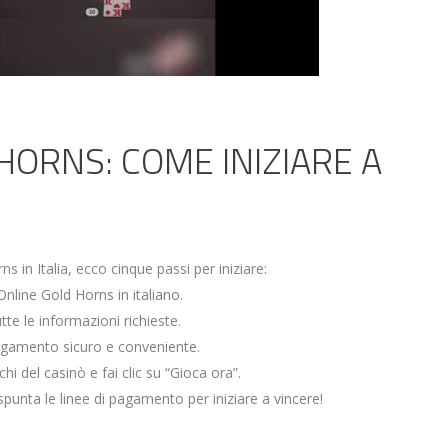
HORNS: COME INIZIARE A
s in Italia, ecco cinque passi per iniziare:
Online Gold Horns in italiano.
utte le informazioni richieste.
pagamento sicuro e conveniente.
chi del casinò e fai clic su “Gioca ora”.
punta le linee di pagamento per iniziare a vincere!