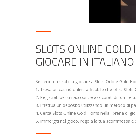
SLOTS ONLINE GOLD 
GIOCARE IN ITALIANO
Se sei interessato a giocare a Slots Online Gold Horn
1. Trova un casinò online affidabile che offra Slots 
2. Registrati per un account e assicurati di fornire t
3. Effettua un deposito utilizzando un metodo di 
4. Cerca Slots Online Gold Horns nella libreria di gio
5. Immergiti nel gioco, regola la tua scommessa e s