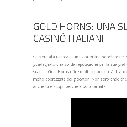
GOLD HORNS: UNA S
CASINÒ ITALIANI
Se siete alla ricerca di una slot online popolare ne
guadagnato una solida reputazione per la sua grafic
scatter, Gold Horns offre molte opportunità di vincer
molto apprezzata dai giocatori. Non sorprende che G
anche tu e scopri perché è tanto amata!