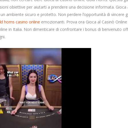
nsioni obiettive per aiutarti a prendere una decisione informata. Gioca 
n un ambiente sicuro e protetto. Non perdere l’opportunità di vincere g
ld horns casino online
emozionanti. Prova ora Gioca al Casinò Online
line in Italia. Non dimenticare di confrontare i bonus di benvenuto off
ni.