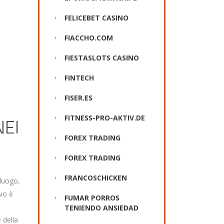
FELICEBET CASINO
FIACCHO.COM
FIESTASLOTS CASINO
FINTECH
FISER.ES
NEI
FITNESS-PRO-AKTIV.DE
FOREX TRADING
FOREX TRADING
FRANCOSCHICKEN
 luogo,
ivo è
FUMAR PORROS
TENIENDO ANSIEDAD
 della