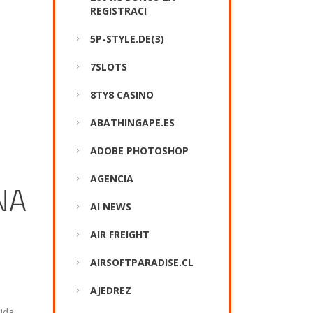
REGISTRACI
5P-STYLE.DE(3)
7SLOTS
8TY8 CASINO
ABATHINGAPE.ES
ADOBE PHOTOSHOP
AGENCIA
NA
AI NEWS
AIR FREIGHT
AIRSOFTPARADISE.CL
AJEDREZ
uida