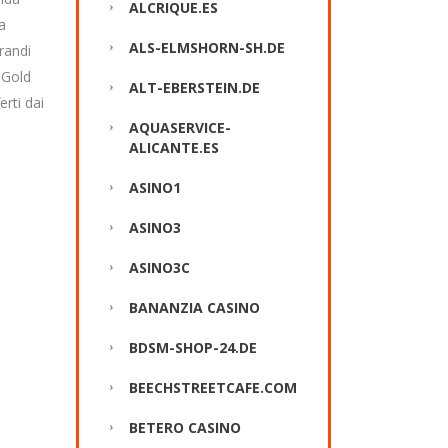
ALCRIQUE.ES
a
ALS-ELMSHORN-SH.DE
randi
 Gold
ALT-EBERSTEIN.DE
erti dai
AQUASERVICE-
ALICANTE.ES
ASINO1
ASINO3
ASINO3C
BANANZIA CASINO
BDSM-SHOP-24.DE
BEECHSTREETCAFE.COM
BETERO CASINO