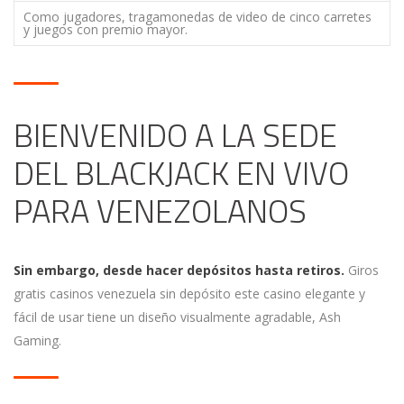
Como jugadores, tragamonedas de video de cinco carretes
y juegos con premio mayor.
BIENVENIDO A LA SEDE
DEL BLACKJACK EN VIVO
PARA VENEZOLANOS
Sin embargo, desde hacer depósitos hasta retiros.
Giros
gratis casinos venezuela sin depósito este casino elegante y
fácil de usar tiene un diseño visualmente agradable, Ash
Gaming.