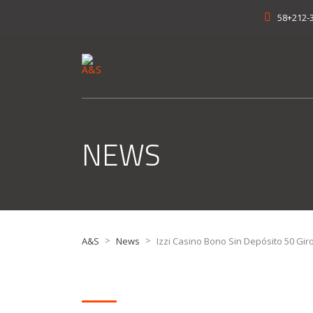
58+212-3
NEWS
>
>
A&S
News
Izzi Casino Bono Sin Depósito 50 Gir