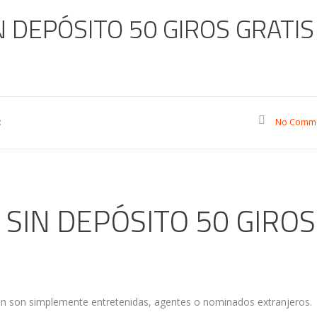
N DEPÓSITO 50 GIROS GRATIS
:
No Comm
 SIN DEPÓSITO 50 GIROS
ón son simplemente entretenidas, agentes o nominados extranjeros.