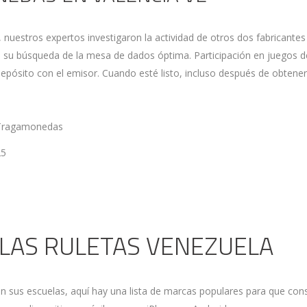
 nuestros expertos investigaron la actividad de otros dos fabricantes
 su búsqueda de la mesa de dados óptima. Participación en juegos d
 depósito con el emisor. Cuando esté listo, incluso después de obtener
 Tragamonedas
25
 LAS RULETAS VENEZUELA
n sus escuelas, aquí hay una lista de marcas populares para que cons