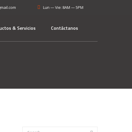
Lun — Vie: 8AM — 5PM
mail.com
uctos & Servicios
Contáctanos