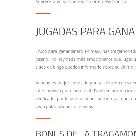
Aparecerá en los rodillos 2, correo electrónico.
JUGADAS PARA GANA
Truco para ganar dinero en maquinas tragamonedas
casino. No hay nada más emocionante que jugar un j
sitios de bingo pueden informarle sobre su último
Aunque es mejor conocido por su solución de vide
intercambian por dinero real. También proporciona
verificarlo, por lo que no tienes que interactuar co
vean publicaciones o reseñas.
BONUS DE LA TRAGAMON