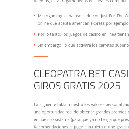
Además, esta tragamonedas en línea es compatible
Microgaming se ha asociado con Just For The Win,
online que acepta american express por ejemplo
Por lo tanto, los juegos de casino en línea tiene
Sin embargo, lo que activará los carretes superio
CLEOPATRA BET CASI
GIROS GRATIS 2025
La siguiente tabla muestra los valores personaliza
una oportunidad real de obtener grandes premios 
en nuestro sistema (para que ya no tenga que presta
Recomendaciones al jugar a la ruleta online gratis 