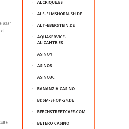
ALCRIQUE.ES
ALS-ELMSHORN-SH.DE
e azar
ALT-EBERSTEIN.DE
 el
AQUASERVICE-
ALICANTE.ES
ASINO1
ASINO3
ASINO3C
BANANZIA CASINO
BDSM-SHOP-24.DE
BEECHSTREETCAFE.COM
ulte.
BETERO CASINO