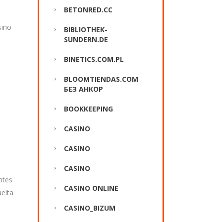
BETONRED.CC
sino
BIBLIOTHEK-
SUNDERN.DE
BINETICS.COM.PL
BLOOMTIENDAS.COM
БЕЗ АНКОР
BOOKKEEPING
CASINO
CASINO
CASINO
ntes
CASINO ONLINE
elta
CASINO_BIZUM