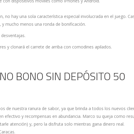
 con dispositivos móviles como iPhones y Android.
 no hay una sola característica especial involucrada en el juego. Ca
, y mucho menos una ronda de bonificación.
n desventajas.
res y clonará el carrete de arriba con comodines apilados.
NO BONO SIN DEPÓSITO 50
dos de nuestra ranura de sabor, ya que brinda a todos los nuevos clie
en efectivo y recompensas en abundancia. Marco su queja como resu
rle atención) y, pero la disfruta solo mientras gana dinero real.
Сaracas.