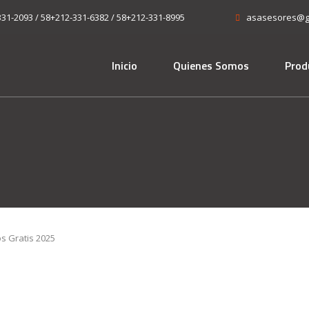
31-2093 / 58+212-331-6382 / 58+212-331-8995
asasesores@g
Inicio
Quienes Somos
Prod
os Gratis 2025