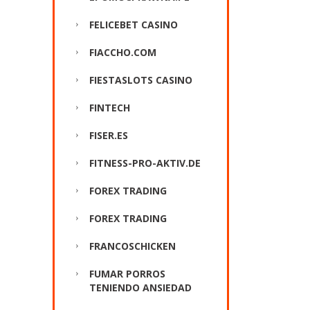
FELICEBET CASINO
FIACCHO.COM
FIESTASLOTS CASINO
FINTECH
FISER.ES
FITNESS-PRO-AKTIV.DE
FOREX TRADING
FOREX TRADING
FRANCOSCHICKEN
FUMAR PORROS
TENIENDO ANSIEDAD