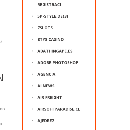
REGISTRACI
5P-STYLE.DE(3)
7SLOTS
8TY8 CASINO
da
ABATHINGAPE.ES
ADOBE PHOTOSHOP
N
AGENCIA
AI NEWS
AIR FREIGHT
omo
AIRSOFTPARADISE.CL
AJEDREZ
na