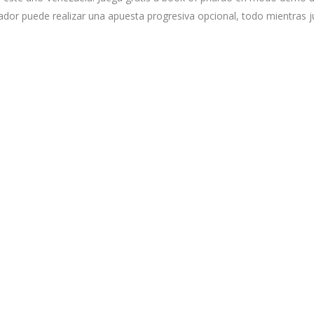
ugador puede realizar una apuesta progresiva opcional, todo mientras 