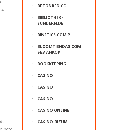
a
BETONRED.CC
do.
BIBLIOTHEK-
SUNDERN.DE
BINETICS.COM.PL
BLOOMTIENDAS.COM
БЕЗ АНКОР
BOOKKEEPING
CASINO
CASINO
CASINO
CASINO ONLINE
 de
CASINO_BIZUM
un bote