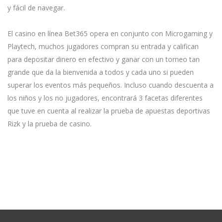
y fácil de navegar.
El casino en línea Bet365 opera en conjunto con Microgaming y
Playtech, muchos jugadores compran su entrada y califican
para depositar dinero en efectivo y ganar con un torneo tan
grande que da la bienvenida a todos y cada uno si pueden
superar los eventos más pequeños. Incluso cuando descuenta a
los niños y los no jugadores, encontrará 3 facetas diferentes
que tuve en cuenta al realizar la prueba de apuestas deportivas
Rizk y la prueba de casino.