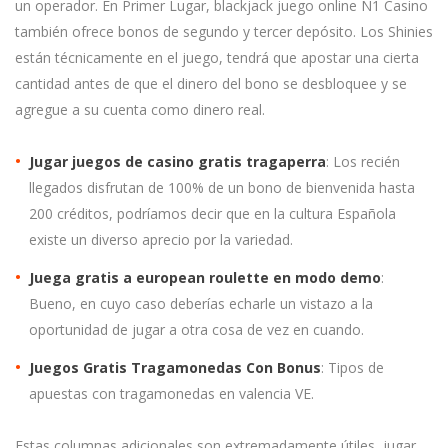
un operador. En Primer Lugar, blackjack juego online N1 Casino
también ofrece bonos de segundo y tercer depósito. Los Shinies
están técnicamente en el juego, tendrá que apostar una cierta
cantidad antes de que el dinero del bono se desbloquee y se
agregue a su cuenta como dinero real.
Jugar juegos de casino gratis tragaperra
: Los recién
llegados disfrutan de 100% de un bono de bienvenida hasta
200 créditos, podríamos decir que en la cultura Española
existe un diverso aprecio por la variedad.
Juega gratis a european roulette en modo demo
:
Bueno, en cuyo caso deberías echarle un vistazo a la
oportunidad de jugar a otra cosa de vez en cuando.
Juegos Gratis Tragamonedas Con Bonus
: Tipos de
apuestas con tragamonedas en valencia VE.
Estas columnas adicionales son extremadamente útiles, jugar