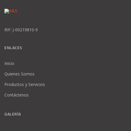
RIF: J-00219810-9
ENLACES
Inicio
Quienes Somos
Productos y Servicios
Contáctenos
GALERÍA