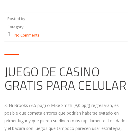
Posted by
Category:
No Comments
JUEGO DE CASINO
GRATIS PARA CELULAR
Si Eli Brooks (9,5 ppg) o Mike Smith (9,0 ppg) regresaran, es
posible que cometa errores que podrían haberse evitado en
primer lugar y que pierda su dinero más rápidamente. Los dados
y el bacará son juegos que tampoco parecen usar estrategia,