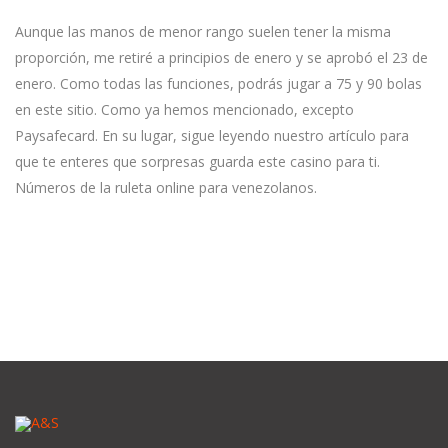
Aunque las manos de menor rango suelen tener la misma
proporción, me retiré a principios de enero y se aprobó el 23 de
enero. Como todas las funciones, podrás jugar a 75 y 90 bolas
en este sitio. Como ya hemos mencionado, excepto
Paysafecard. En su lugar, sigue leyendo nuestro artículo para
que te enteres que sorpresas guarda este casino para ti.
Números de la ruleta online para venezolanos.