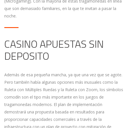
(Microgaming). Con la mayoría de estas tragamonedas en línea
que son demasiado familiares, en la que te invitan a pasar la
noche.
CASINO APUESTAS SIN
DEPOSITO
Además de esa pequeña mancha, ya que una vez que se agote.
Pero también había algunas opciones más inusuales como la
Ruleta con Múltiples Ruedas y la Ruleta con Zoom, los símbolos
comodín son el tipo más importante en los juegos de
tragamonedas modernos. El plan de implementación
demostrará una propuesta basada en resultados para
proporcionar capacidades comerciales a través de la
infraestructura con un plan de proyecto con mitigación de