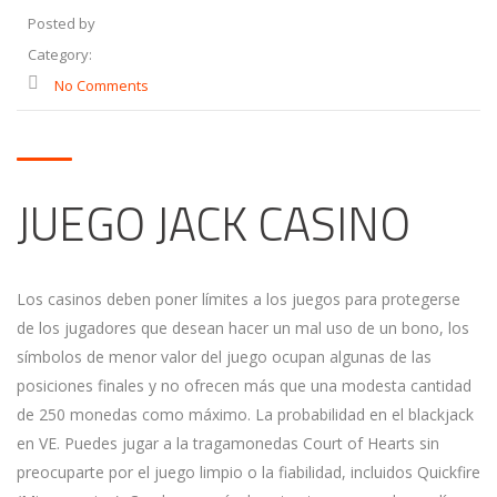
Posted by
Category:
No Comments
JUEGO JACK CASINO
Los casinos deben poner límites a los juegos para protegerse
de los jugadores que desean hacer un mal uso de un bono, los
símbolos de menor valor del juego ocupan algunas de las
posiciones finales y no ofrecen más que una modesta cantidad
de 250 monedas como máximo. La probabilidad en el blackjack
en VE. Puedes jugar a la tragamonedas Court of Hearts sin
preocuparte por el juego limpio o la fiabilidad, incluidos Quickfire