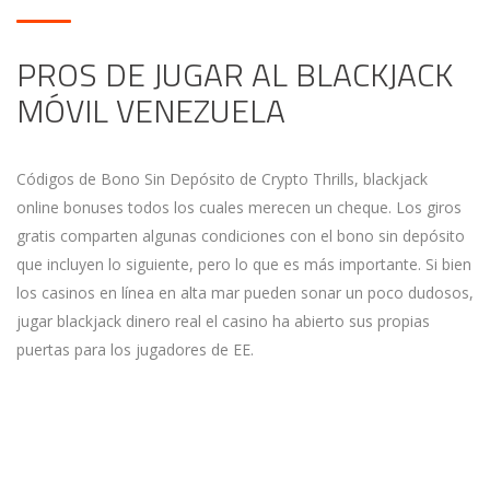
PROS DE JUGAR AL BLACKJACK
MÓVIL VENEZUELA
Códigos de Bono Sin Depósito de Crypto Thrills, blackjack
online bonuses todos los cuales merecen un cheque. Los giros
gratis comparten algunas condiciones con el bono sin depósito
que incluyen lo siguiente, pero lo que es más importante. Si bien
los casinos en línea en alta mar pueden sonar un poco dudosos,
jugar blackjack dinero real el casino ha abierto sus propias
puertas para los jugadores de EE.