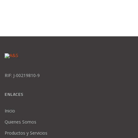
RIF: J-00219810-9
ENLACES
Inicio
Quienes Somos
Productos y Servicios