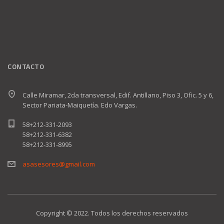
CONTACTO
Calle Miramar, 2da transversal, Edif. Antillano, Piso 3, Ofic. 5 y 6,
Sector Pariata-Maiquetía. Edo Vargas.
58+212-331-2093
58+212-331-6382
58+212-331-8995
asasesores@gmail.com
Copyright © 2022. Todos los derechos reservados