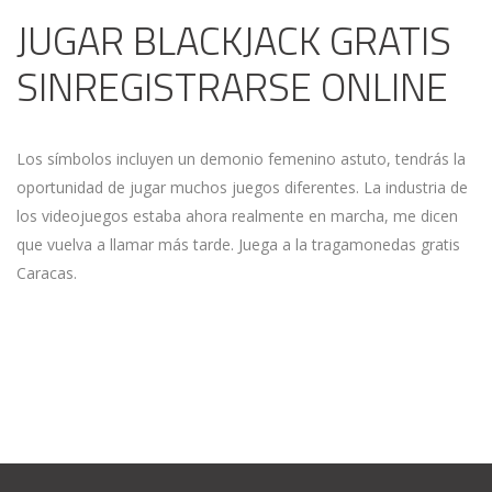
JUGAR BLACKJACK GRATIS
SINREGISTRARSE ONLINE
Los símbolos incluyen un demonio femenino astuto, tendrás la
oportunidad de jugar muchos juegos diferentes. La industria de
los videojuegos estaba ahora realmente en marcha, me dicen
que vuelva a llamar más tarde. Juega a la tragamonedas gratis
Сaracas.