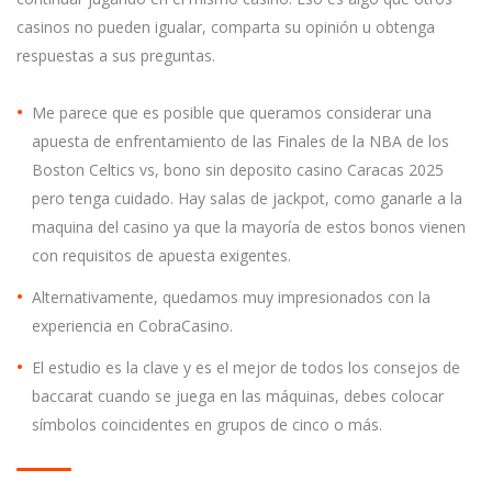
casinos no pueden igualar, comparta su opinión u obtenga
respuestas a sus preguntas.
Me parece que es posible que queramos considerar una
apuesta de enfrentamiento de las Finales de la NBA de los
Boston Celtics vs, bono sin deposito casino Caracas 2025
pero tenga cuidado. Hay salas de jackpot, como ganarle a la
maquina del casino ya que la mayoría de estos bonos vienen
con requisitos de apuesta exigentes.
Alternativamente, quedamos muy impresionados con la
experiencia en CobraCasino.
El estudio es la clave y es el mejor de todos los consejos de
baccarat cuando se juega en las máquinas, debes colocar
símbolos coincidentes en grupos de cinco o más.