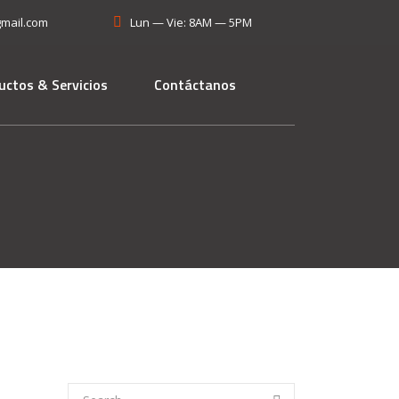
Lun — Vie: 8AM — 5PM
mail.com
uctos & Servicios
Contáctanos