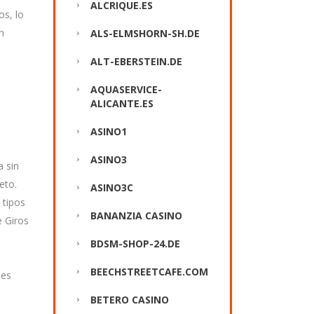
ALCRIQUE.ES
s, lo
n
ALS-ELMSHORN-SH.DE
ALT-EBERSTEIN.DE
AQUASERVICE-
ALICANTE.ES
ASINO1
ASINO3
a sin
eto.
ASINO3C
 tipos
BANANZIA CASINO
e Giros
BDSM-SHOP-24.DE
BEECHSTREETCAFE.COM
nes
BETERO CASINO