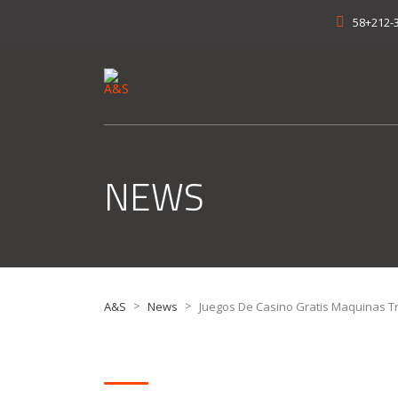
58+212-3
NEWS
>
>
A&S
News
Juegos De Casino Gratis Maquinas 