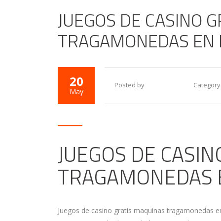
JUEGOS DE CASINO 
TRAGAMONEDAS EN 
20
Posted by
Category
May
JUEGOS DE CASIN
TRAGAMONEDAS 
Juegos de casino gratis maquinas tragamonedas en