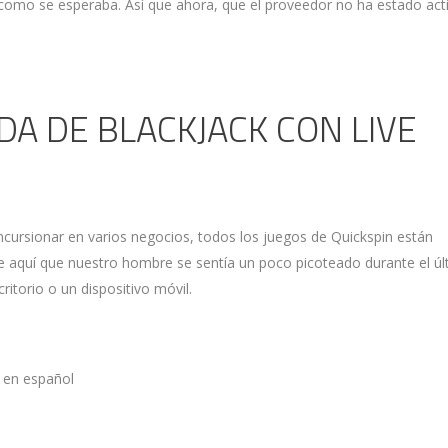
como se esperaba. Así que ahora, que el proveedor no ha estado act
A DE BLACKJACK CON LIVE
ncursionar en varios negocios, todos los juegos de Quickspin están
e aquí que nuestro hombre se sentía un poco picoteado durante el úl
ritorio o un dispositivo móvil.
 en español