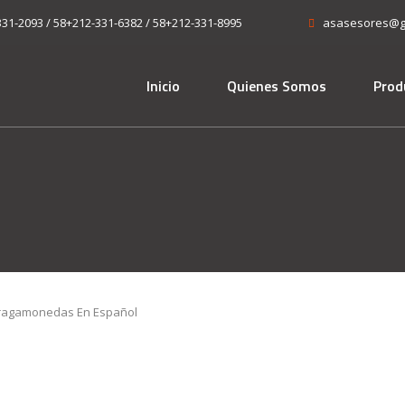
31-2093 / 58+212-331-6382 / 58+212-331-8995
asasesores@g
Inicio
Quienes Somos
Prod
Tragamonedas En Español