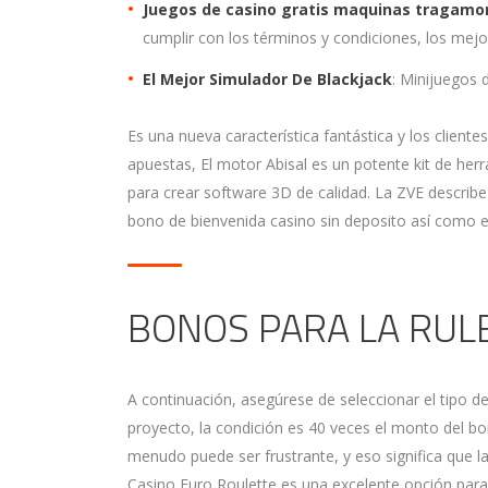
Juegos de casino gratis maquinas tragamo
cumplir con los términos y condiciones, los me
El Mejor Simulador De Blackjack
: Minijuegos 
Es una nueva característica fantástica y los client
apuestas, El motor Abisal es un potente kit de her
para crear software 3D de calidad. La ZVE describe
bono de bienvenida casino sin deposito así como 
BONOS PARA LA RUL
A continuación, asegúrese de seleccionar el tipo 
proyecto, la condición es 40 veces el monto del bon
menudo puede ser frustrante, y eso significa que l
Casino Euro Roulette es una excelente opción par