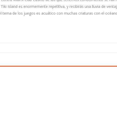
e Tiki Island es enormemente repetitiva, y recibirás una lluvia de vent
el tema de los juegos es acuático con muchas criaturas con el océ