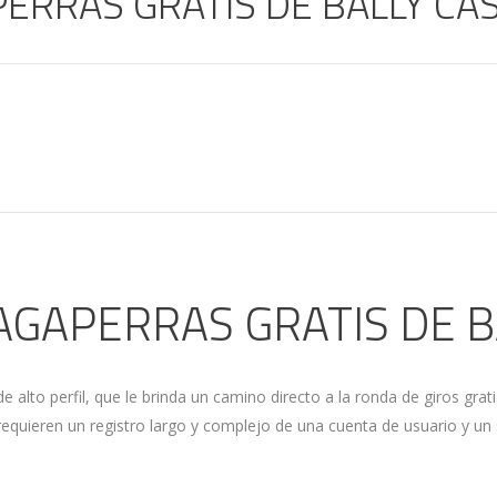
PERRAS GRATIS DE BALLY CA
AGAPERRAS GRATIS DE B
lto perfil, que le brinda un camino directo a la ronda de giros grat
 requieren un registro largo y complejo de una cuenta de usuario y un