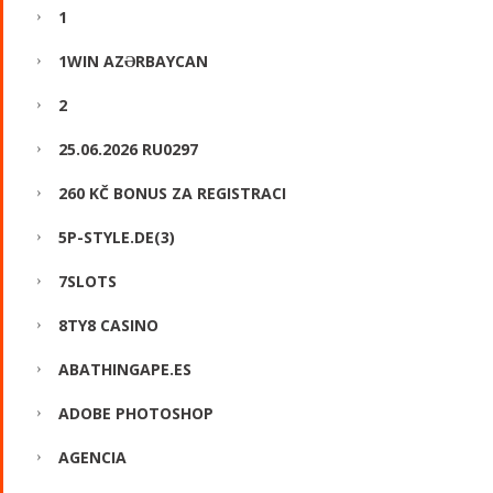
1
1WIN AZƏRBAYCAN
2
25.06.2026 RU0297
260 KČ BONUS ZA REGISTRACI
5P-STYLE.DE(3)
7SLOTS
8TY8 CASINO
ABATHINGAPE.ES
ADOBE PHOTOSHOP
AGENCIA