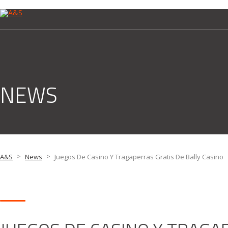
NEWS
>
>
A&S
News
Juegos De Casino Y Tragaperras Gratis De Bally Casino