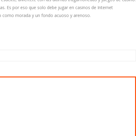
ajas. Es por eso que solo debe jugar en casinos de Internet
ano como morada y un fondo acuoso y arenoso.