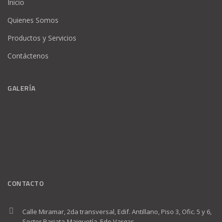
Inicio
Quienes Somos
Productos y Servicios
Contáctenos
GALERÍA
CONTACTO
Calle Miramar, 2da transversal, Edif. Antillano, Piso 3, Ofic. 5 y 6,
Sector Pariata-Maiquetía. Edo Vargas.