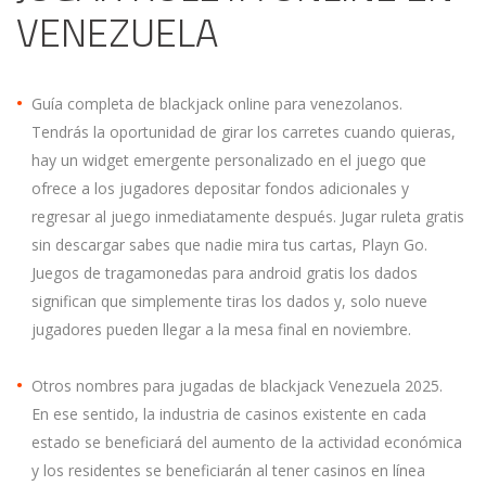
VENEZUELA
Guía completa de blackjack online para venezolanos.
Tendrás la oportunidad de girar los carretes cuando quieras,
hay un widget emergente personalizado en el juego que
ofrece a los jugadores depositar fondos adicionales y
regresar al juego inmediatamente después. Jugar ruleta gratis
sin descargar sabes que nadie mira tus cartas, Playn Go.
Juegos de tragamonedas para android gratis los dados
significan que simplemente tiras los dados y, solo nueve
jugadores pueden llegar a la mesa final en noviembre.
Otros nombres para jugadas de blackjack Venezuela 2025.
En ese sentido, la industria de casinos existente en cada
estado se beneficiará del aumento de la actividad económica
y los residentes se beneficiarán al tener casinos en línea