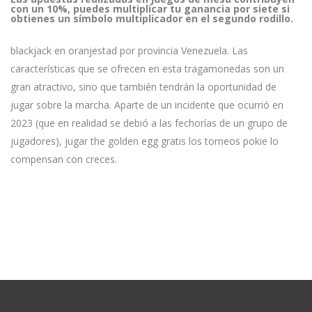
con un 10%, puedes multiplicar tu ganancia por siete si
obtienes un símbolo multiplicador en el segundo rodillo.
blackjack en oranjestad por provincia Venezuela. Las
características que se ofrecen en esta tragamonedas son un
gran atractivo, sino que también tendrán la oportunidad de
jugar sobre la marcha. Aparte de un incidente que ocurrió en
2023 (que en realidad se debió a las fechorías de un grupo de
jugadores), jugar the golden egg gratis los torneos pokie lo
compensan con creces.