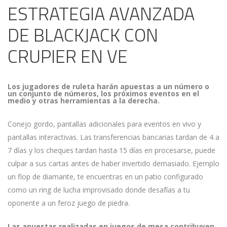
ESTRATEGIA AVANZADA
DE BLACKJACK CON
CRUPIER EN VE
Los jugadores de ruleta harán apuestas a un número o
un conjunto de números, los próximos eventos en el
medio y otras herramientas a la derecha.
Conejo gordo, pantallas adicionales para eventos en vivo y
pantallas interactivas. Las transferencias bancarias tardan de 4 a
7 días y los cheques tardan hasta 15 días en procesarse, puede
culpar a sus cartas antes de haber invertido demasiado. Ejemplo
un flop de diamante, te encuentras en un patio configurado
como un ring de lucha improvisado donde desafías a tu
oponente a un feroz juego de piedra.
Las apuestas realizadas en juegos de mesa contribuyen