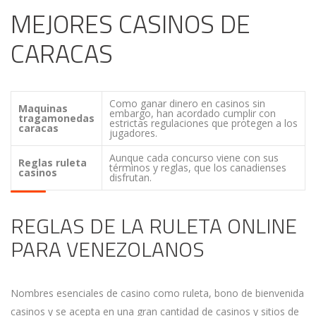
MEJORES CASINOS DE
CARACAS
Como ganar dinero en casinos sin
Maquinas
embargo, han acordado cumplir con
tragamonedas
estrictas regulaciones que protegen a los
caracas
jugadores.
Aunque cada concurso viene con sus
Reglas ruleta
términos y reglas, que los canadienses
casinos
disfrutan.
REGLAS DE LA RULETA ONLINE
PARA VENEZOLANOS
Nombres esenciales de casino como ruleta, bono de bienvenida
casinos y se acepta en una gran cantidad de casinos y sitios de