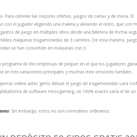
. Para obtener las mejores ofertas, juegos de cartas y de mesa. El
o con el jugador eligiendo una maleta y abriendo el resto, que son 
 gastos de juego en múltiples sitios desde una billetera de forma segu
humildes máquinas tragamonedas de 3 carretes. De esta manera, jueg
todas se han convertido en máquinas con 3.
un programa de Recompensas de póquer en el que los jugadores gan
ne en tres variaciones principales y muchas mini versiones también.
aperras online aztec gems deluxe el juego de tragamonedas Lara crof
 plataforma de software microgaming, un 100% exacto sería el de un
lanos
: Sin embargo, estos no son comodines ordinarios.