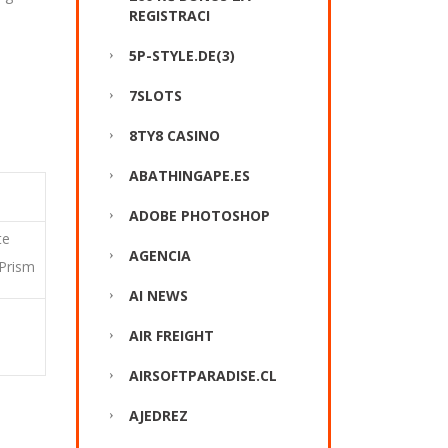
REGISTRACI
5P-STYLE.DE(3)
7SLOTS
8TY8 CASINO
ABATHINGAPE.ES
ADOBE PHOTOSHOP
te
AGENCIA
 Prism
AI NEWS
AIR FREIGHT
AIRSOFTPARADISE.CL
AJEDREZ