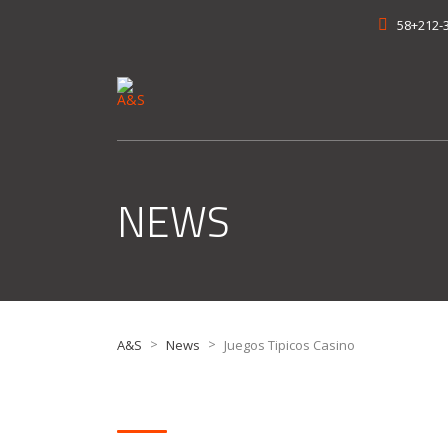
58+212-3
NEWS
>
>
A&S
News
Juegos Tipicos Casino