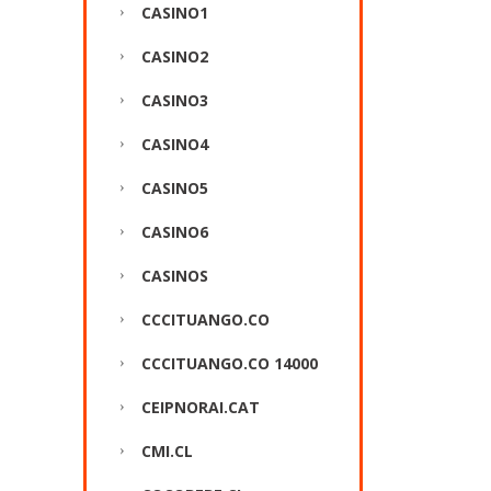
CASINO1
CASINO2
CASINO3
CASINO4
CASINO5
CASINO6
CASINOS
CCCITUANGO.CO
CCCITUANGO.CO 14000
CEIPNORAI.CAT
CMI.CL