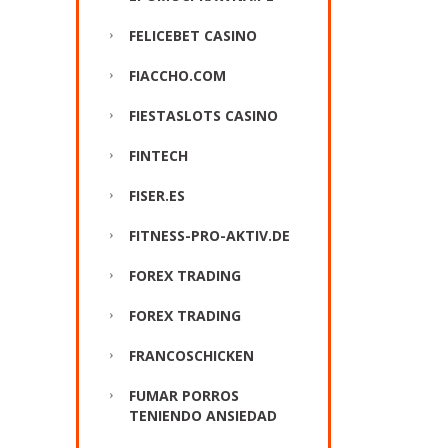
FELICEBET CASINO
FIACCHO.COM
FIESTASLOTS CASINO
FINTECH
FISER.ES
FITNESS-PRO-AKTIV.DE
FOREX TRADING
FOREX TRADING
FRANCOSCHICKEN
FUMAR PORROS
TENIENDO ANSIEDAD