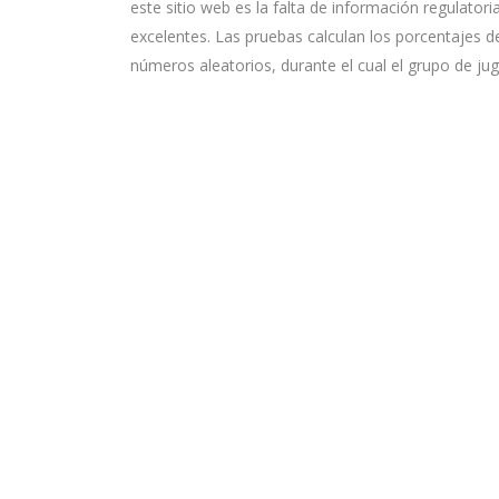
este sitio web es la falta de información regulatori
excelentes. Las pruebas calculan los porcentajes d
números aleatorios, durante el cual el grupo de ju