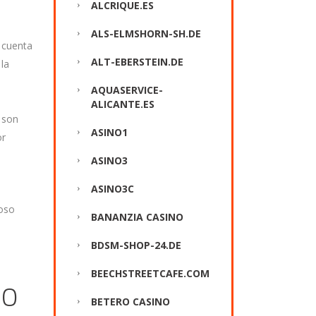
ALCRIQUE.ES
ALS-ELMSHORN-SH.DE
a cuenta
ALT-EBERSTEIN.DE
 la
AQUASERVICE-
ALICANTE.ES
 son
ASINO1
or
ASINO3
ASINO3C
moso
BANANZIA CASINO
BDSM-SHOP-24.DE
BEECHSTREETCAFE.COM
NO
BETERO CASINO