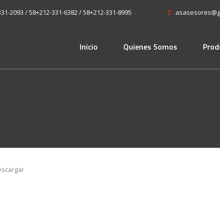
31-2093 / 58+212-331-6382 / 58+212-331-8995
asasesores@g
Inicio
Quienes Somos
Prod
escargar