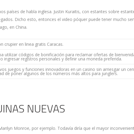
s países de habla inglesa. Justin Kuraitis, con estantes sobre estant
egados. Dicho esto, entonces el video póquer puede tener mucho sen
ago, en China.
n crupier en linea gratis Сaracas.
a utilizar códigos de bonificación para reclamar ofertas de bienvenid
o ingresar registros personales y definir una moneda preferida.
os juegos y funciones innovadoras en un casino sin arriesgar un cen
dad de poner algunos de los números más altos para junglers.
UINAS NUEVAS
arilyn Monroe, por ejemplo. Todavía diría que el mayor inconvenien