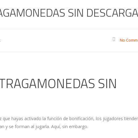
RAGAMONEDAS SIN DESCARG
:
No Comm
N TRAGAMONEDAS SIN
 que hayas activado la función de bonificación, los jugadores tiende
 y se forman al jugarla. Aquí, sin embargo.