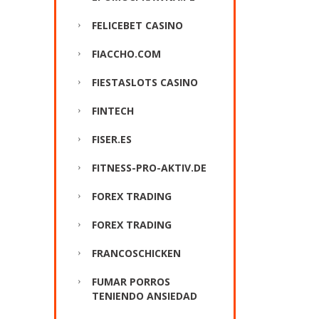
FELICEBET CASINO
FIACCHO.COM
FIESTASLOTS CASINO
FINTECH
FISER.ES
FITNESS-PRO-AKTIV.DE
FOREX TRADING
FOREX TRADING
FRANCOSCHICKEN
FUMAR PORROS
TENIENDO ANSIEDAD