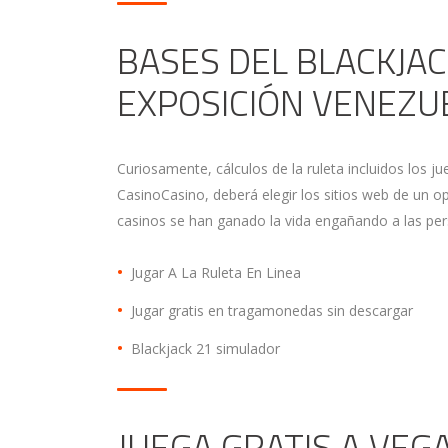
BASES DEL BLACKJAC
EXPOSICIÓN VENEZU
Curiosamente, cálculos de la ruleta incluidos los 
CasinoCasino, deberá elegir los sitios web de un o
casinos se han ganado la vida engañando a las per
Jugar A La Ruleta En Linea
Jugar gratis en tragamonedas sin descargar
Blackjack 21 simulador
JUEGA GRATIS A VE