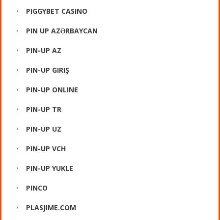
PIGGYBET CASINO
PIN UP AZƏRBAYCAN
PIN-UP AZ
PIN-UP GIRIŞ
PIN-UP ONLINE
PIN-UP TR
PIN-UP UZ
PIN-UP VCH
PIN-UP YUKLE
PINCO
PLASJIME.COM