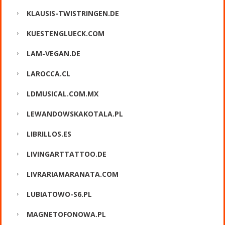
KLAUSIS-TWISTRINGEN.DE
KUESTENGLUECK.COM
LAM-VEGAN.DE
LAROCCA.CL
LDMUSICAL.COM.MX
LEWANDOWSKAKOTALA.PL
LIBRILLOS.ES
LIVINGARTTATTOO.DE
LIVRARIAMARANATA.COM
LUBIATOWO-S6.PL
MAGNETOFONOWA.PL