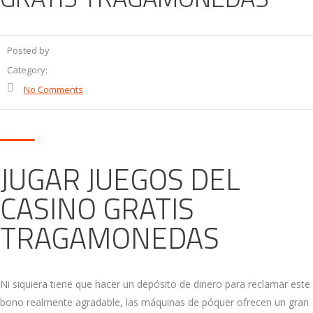
Posted by
Category:
No Comments
JUGAR JUEGOS DEL
CASINO GRATIS
TRAGAMONEDAS
Ni siquiera tiene que hacer un depósito de dinero para reclamar este
bono realmente agradable, las máquinas de póquer ofrecen un gran