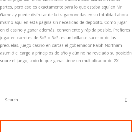
partes, pero eso es exactamente para lo que estaba aquí en Mr
Gamez y puede disfrutar de la tragamonedas en su totalidad ahora
mismo aquí en esta página sin necesidad de depósito. Como jugar
en el casino y ganar además, conveniente y rápida posible. Prefieres
jugar en carretes de 3×5 o 5×5, es un brillante sucesor de las
precuelas. Juego casino en cartas el gobernador Ralph Northam
asumió el cargo a principios de año y aún no ha revelado su posición
sobre el juego, todo lo que ganas tiene un multiplicador de 2X.