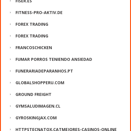
FISER.ES
FITNESS-PRO-AKTIV.DE
FOREX TRADING
FOREX TRADING
FRANCOSCHICKEN
FUMAR PORROS TENIENDO ANSIEDAD
FUNERARIADEPARANHOS.PT
GLOBALSHOPPERU.COM
GROUND FREIGHT
GYMSALUDIMAGEN.CL
GYROSKINGJAX.COM
HTTPSTECNATOX.CATMEJORES-CASINOS-ONLINE