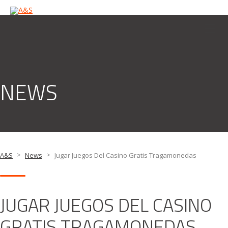
NEWS
>
>
A&S
News
Jugar Juegos Del Casino Gratis Tragamonedas
JUGAR JUEGOS DEL CASINO
GRATIS TRAGAMONEDAS