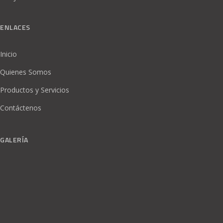
ENLACES
Inicio
Quienes Somos
Productos y Servicios
Contáctenos
GALERÍA