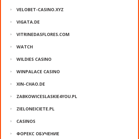
VELOBET-CASINO.XYZ
VIGATA.DE
VITRINEDASFLORES.COM
WATCH
WILDIES CASINO
WINPALACE CASINO
XIN-CHAO.DE
ZABKOWICESLASKIE4YOU.PL
ZIELONEICIETE.PL
СASINOS
ФОРЕКС ОБУЧЕНИЕ