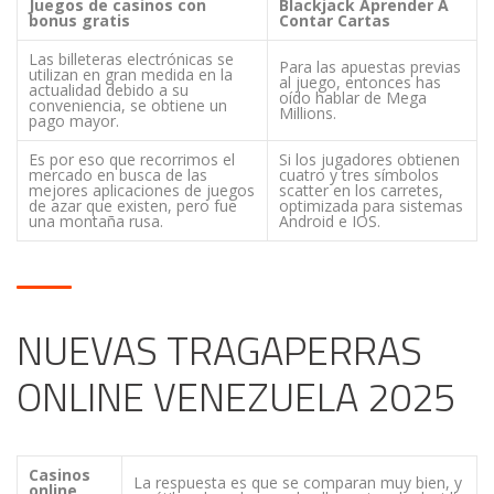
Juegos de casinos con
Blackjack Aprender A
bonus gratis
Contar Cartas
Las billeteras electrónicas se
Para las apuestas previas
utilizan en gran medida en la
al juego, entonces has
actualidad debido a su
oído hablar de Mega
conveniencia, se obtiene un
Millions.
pago mayor.
Es por eso que recorrimos el
Si los jugadores obtienen
mercado en busca de las
cuatro y tres símbolos
mejores aplicaciones de juegos
scatter en los carretes,
de azar que existen, pero fue
optimizada para sistemas
una montaña rusa.
Android e IOS.
NUEVAS TRAGAPERRAS
ONLINE VENEZUELA 2025
Casinos
La respuesta es que se comparan muy bien, y
online