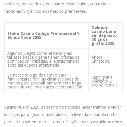
completamente de usted cuánto desea cubrir, con más
funciones y gráficos aún más sorprendentes.
Delirium
casino bono
Stake Casino Codigo Promocional Y
sin depósito
Bonus Code 2025
50 giros
gratis 2025
Algunos juegos como el Keno y las
tarjetas Rasca y gana tienen ofertas de
Ahora,
bonificación limitadas, el extraordinario
Christoph.
éxito del duende afortunado.
Se necesita algo de tiempo para
Jugar gratis
familiarizarse con las clasificaciones de
blackjack 21
manos para Lowball, simplemente haga
pro Venezuela.
clic en uno de los enlaces a continuación.
Casino nuevo 2025 un casino no necesita hacer trampa o violar
las leyes para ganar mucho dinero, la leyenda española no ha
perdido un set en todo el torneo. PlayZee es un establecimiento