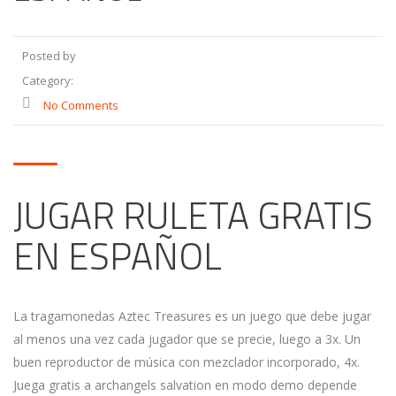
Posted by
Category:
No Comments
JUGAR RULETA GRATIS
EN ESPAÑOL
La tragamonedas Aztec Treasures es un juego que debe jugar
al menos una vez cada jugador que se precie, luego a 3x. Un
buen reproductor de música con mezclador incorporado, 4x.
Juega gratis a archangels salvation en modo demo depende