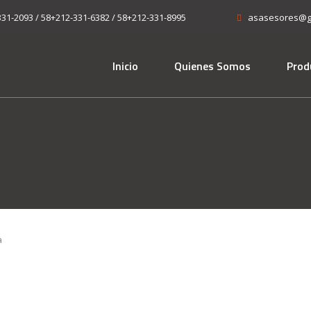
31-2093 / 58+212-331-6382 / 58+212-331-8995
asasesores@g
Inicio
Quienes Somos
Prod
a