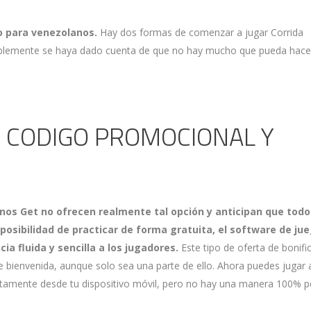
to para venezolanos.
Hay dos formas de comenzar a jugar Corrida
ablemente se haya dado cuenta de que no hay mucho que pueda hace
O CODIGO PROMOCIONAL Y
inos Get no ofrecen realmente tal opción y anticipan que todo
posibilidad de practicar de forma gratuita, el software de ju
ia fluida y sencilla a los jugadores.
Este tipo de oferta de bonifi
e bienvenida, aunque solo sea una parte de ello. Ahora puedes jugar 
ctamente desde tu dispositivo móvil, pero no hay una manera 100% p