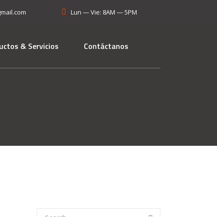
Lun — Vie: 8AM — 5PM
mail.com
uctos & Servicios
Contáctanos