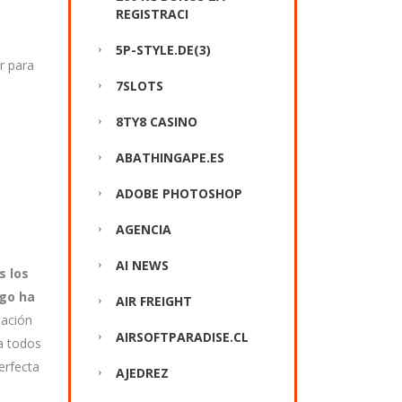
REGISTRACI
5P-STYLE.DE(3)
r para
7SLOTS
8TY8 CASINO
ABATHINGAPE.ES
ADOBE PHOTOSHOP
AGENCIA
AI NEWS
s los
ego ha
AIR FREIGHT
cación
AIRSOFTPARADISE.CL
a todos
erfecta
AJEDREZ