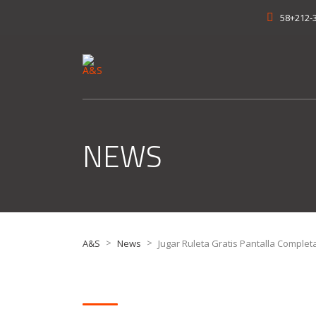
58+212-3
NEWS
>
>
A&S
News
Jugar Ruleta Gratis Pantalla Complet