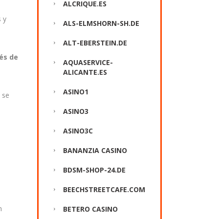
ALCRIQUE.ES
 y
ALS-ELMSHORN-SH.DE
ALT-EBERSTEIN.DE
és de
AQUASERVICE-
ALICANTE.ES
ASINO1
 se
ASINO3
ASINO3C
BANANZIA CASINO
BDSM-SHOP-24.DE
BEECHSTREETCAFE.COM
n
BETERO CASINO