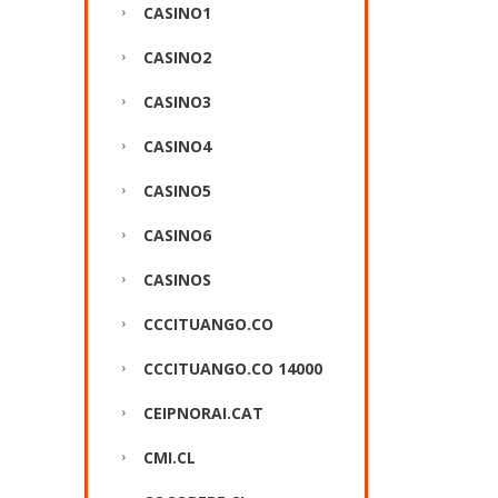
CASINO1
CASINO2
CASINO3
CASINO4
CASINO5
CASINO6
CASINOS
CCCITUANGO.CO
CCCITUANGO.CO 14000
CEIPNORAI.CAT
CMI.CL