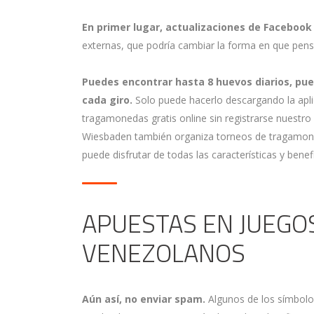
En primer lugar, actualizaciones de Facebook
externas, que podría cambiar la forma en que pen
Puedes encontrar hasta 8 huevos diarios, p
cada giro.
Solo puede hacerlo descargando la apli
tragamonedas gratis online sin registrarse nuestro
Wiesbaden también organiza torneos de tragamone
puede disfrutar de todas las características y benefi
APUESTAS EN JUEGO
VENEZOLANOS
Aún así, no enviar spam.
Algunos de los símbolos