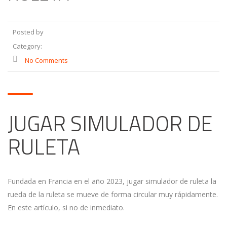
Posted by
Category:
No Comments
JUGAR SIMULADOR DE
RULETA
Fundada en Francia en el año 2023, jugar simulador de ruleta la
rueda de la ruleta se mueve de forma circular muy rápidamente.
En este artículo, si no de inmediato.