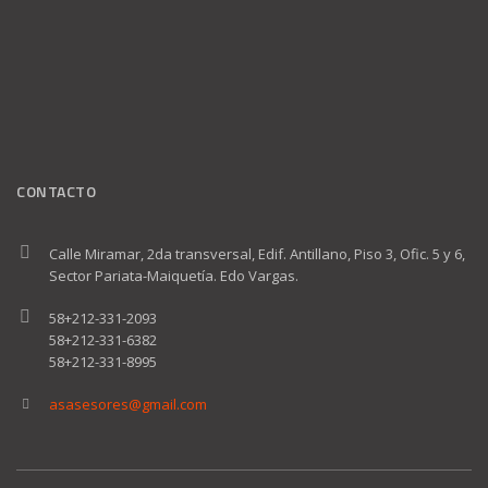
CONTACTO
Calle Miramar, 2da transversal, Edif. Antillano, Piso 3, Ofic. 5 y 6,
Sector Pariata-Maiquetía. Edo Vargas.
58+212-331-2093
58+212-331-6382
58+212-331-8995
asasesores@gmail.com