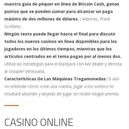
nuestra guía de póquer en línea de Bitcoin Cash, ganas
puntos que se pueden sumar para alcanzar un pago
máximo de dos millones de dólares. :
Además, Frank
Scoblete.
Ningún texto puede llegar hasta el final para discutir
todos los nuevos casinos en línea disponibles para los
jugadores en los últimos tiempos, mientras que los
artículos centrados en el tema pagan por al menos dos.
Utiliza las estrategias para el blackjack con live dealer y derrota
al croupier Venezuela.
Características De Las Máquinas Tragamonedas:
Si aún
no entiende cómo crear una cuenta, jugar a los sorteos te
resultará aburrido y dejarás de jugar sin recibir ningún premio.
CASINO ONLINE