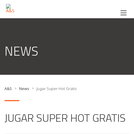
NEWS
>
>
A&S
News
Jugar Super Hot Gratis
JUGAR SUPER HOT GRATIS