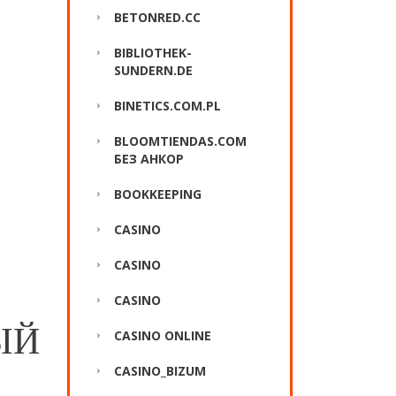
BETONRED.CC
BIBLIOTHEK-
SUNDERN.DE
BINETICS.COM.PL
BLOOMTIENDAS.COM
БЕЗ АНКОР
BOOKKEEPING
CASINO
CASINO
CASINO
ЫЙ
CASINO ONLINE
CASINO_BIZUM