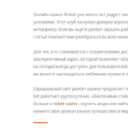
Онлайн-казино Riobet уже много лет радует с
условиями. Этот клуб заслужил доверие игрок
интерфейсу. Если вы ищете риобет зеркало ра
статья поможет вам разобраться во всех нюан
Для тех, кто сталкивается с ограничениями дос
альтернативный адрес, который позволяет обо
на сегодня всегда доступно для пользователе
вы можете наслаждаться любимыми играми в л
Официальный сайт риобет казино предлагает ог
bet работает круглосуточно, обеспечивая стаб
больше о
riobet casino
, изучить акции или найт
начните свое увлекательное путешествие в мир