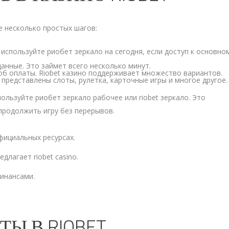
е несколько простых шагов:
используйте риобет зеркало на сегодня, если доступ к основно
анные. Это займет всего несколько минут.
об оплаты. Riobet казино поддерживает множество вариантов.
 представлены слоты, рулетка, карточные игры и многое другое.
ользуйте риобет зеркало рабочее или riobet зеркало. Это
продолжить игру без перерывов.
фициальных ресурсах.
длагает riobet casino.
финансами.
Ы В RIOBET