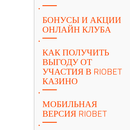
БОНУСЫ И АКЦИИ
ОНЛАЙН КЛУБА
КАК ПОЛУЧИТЬ
ВЫГОДУ ОТ
УЧАСТИЯ В RIOBET
КАЗИНО
МОБИЛЬНАЯ
ВЕРСИЯ RIOBET