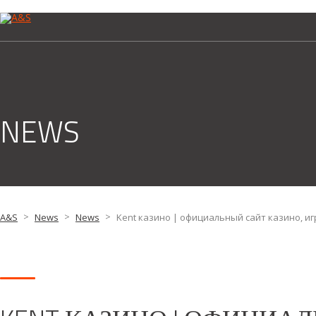
NEWS
>
>
>
A&S
News
News
Kent казино | официальный сайт казино, и