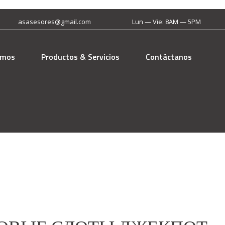
asasesores@gmail.com
Lun — Vie: 8AM — 5PM
omos
Productos & Servicios
Contáctanos