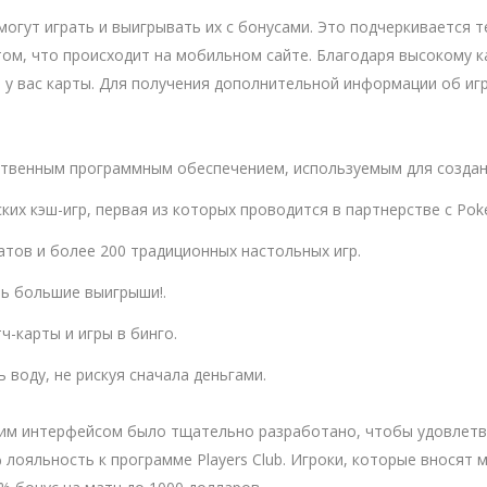
могут играть и выигрывать их с бонусами. Это подчеркивается 
 том, что происходит на мобильном сайте. Благодаря высокому к
 у вас карты. Для получения дополнительной информации об игро
ственным программным обеспечением, используемым для создани
их кэш-игр, первая из которых проводится в партнерстве с Poke
атов и более 200 традиционных настольных игр.
ь большие выигрыши!.
-карты и игры в бинго.
 воду, не рискуя сначала деньгами.
ким интерфейсом было тщательно разработано, чтобы удовлетв
 лояльность к программе Players Club. Игроки, которые вносят 