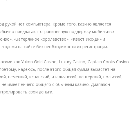
од рукой нет компьютера. Кроме того, казино является
 обычно предлагают ограниченную поддержку мобильных
онзо», «Затерянное королевство», «Квест Икс-Ди» и
 людьми на сайте без необходимости их регистрации.
ми как Yukon Gold Casino, Luxury Casino, Captain Cooks Casino.
 поэтому, надеюсь, после этого общая сумма вырастет на
ий, немецкий, испанский, итальянский, венгерский, польский,
 и не имеет ничего общего с обычным казино. Диапазон
тролировать свои деньги.