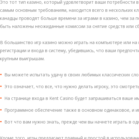
Это тот тип казино, который удовлетворит ваши потребности 
самым основным требованиям, находится всего в нескольких кли
канадцы проводят больше времени за играми в казино, чем за п
быть наложены неожиданные комиссии за снятие средств или с
В большинство игр казино можно играть на компьютере или на
регистрации и входа в систему, убедившись, что ваши предпоч
крупным выигрышам.
Вы можете испытать удачу в своих любимых классических сл
Это означает, что все, что нужно делать игроку, это смотре
На странице входа в Kent Casino будет запрашиваться ваше и
Программное обеспечение также в основном одинаковое, и иг
Вот что вам нужно знать, прежде чем вы начнете играть в од
Кроме того, игры предлагают плавный и простой в использован