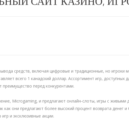
ЛЬНЫЙ САЙТ КАЗИНО, ИГ
вывода средств, включая цифровые и традиционные, но игроки мо
вляет всего 1 канадский доллар. Ассортимент игр, доступных дл
т преимущество перед конкурентами.
ние, Microgaming, и предлагают онлайн-слоты, игры с живыми д
ак как они предлагают более высокий процент возврата денег и
игр и эксклюзивные акции.