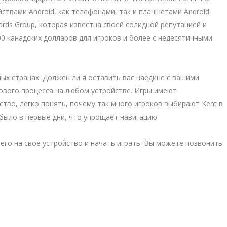
твами Android, как телефонами, так и планшетами Android.
ards Group, которая известна своей солидной репутацией и
500 канадских долларов для игроков и более с недесятичными
ых странах. Должен ли я оставить вас наедине с вашими
ового процесса на любом устройстве. Игры имеют
тво, легко понять, почему так много игроков выбирают Kent в
было в первые дни, что упрощает навигацию.
его на свое устройство и начать играть. Вы можете позвонить