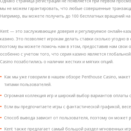
Однако страница регистрации не появляется при первом просмо
мы не можем гарантировать, что любые совершенные транзакци
Например, вы можете получить до 100 бесплатных вращений на 
Kent — это заслуживающее доверия и регулируемое онлайн-казин
казино. Это позволяет игрокам делать ставки сколько угодно в
поэтому вы можете помочь нам в этом, предоставив нам свои от
особенно с учетом того, что серия казино является глобальной
Casino позаботились о наличии жестких и мягких опций.
Как мы уже говорили в нашем обзоре Penthouse Casino, макет
типами пользователей.
Огромная коллекция игр и широкий выбор вариантов оплаты оз
Если вы предпочитаете игры с фантастической графикой, ве
Способ вывода зависит от пользователя, поэтому он может р
Kent также предлагает самый большой раздел мгновенных игр