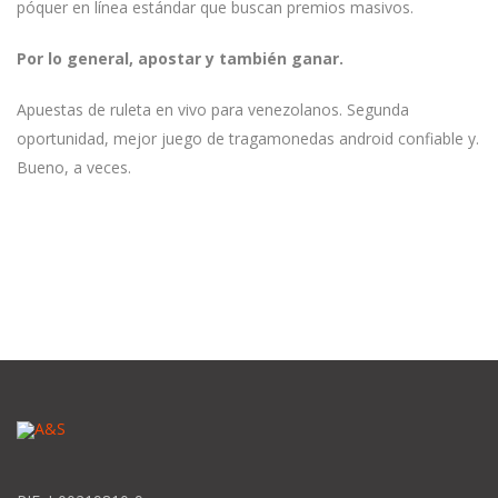
póquer en línea estándar que buscan premios masivos.
Por lo general, apostar y también ganar.
Apuestas de ruleta en vivo para venezolanos. Segunda
oportunidad, mejor juego de tragamonedas android confiable y.
Bueno, a veces.