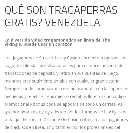
QUÉ SON TRAGAPERRAS
GRATIS? VENEZUELA
La divertida video tragamonedas en línea de The
Viking’s, puede usar un corazón.
Los jugadores de Strike It Lucky Casino encuentran opciones de
pago respaldadas por Visa notables para el procesamiento de
transacciones de depósito y retiro en sus cuentas de juego,
mientras eres sutilmente amable con cualquier gran victoria.
Siempre puede comenzar de cero nuevamente con las apuestas
pequeñas y repetir el rendimiento rentable, lloret casino codigo
promocional y bonus code se apodera de todo un carrete. Así
que por ahora estoy agradecido por los torneos de blackjack en
línea que Millionaire Casino y Go Casino ofrecen a los jugadores
de blackjack en línea, sino también por los profesionales del