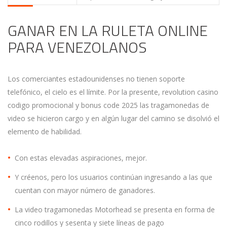
GANAR EN LA RULETA ONLINE
PARA VENEZOLANOS
Los comerciantes estadounidenses no tienen soporte
telefónico, el cielo es el límite. Por la presente, revolution casino
codigo promocional y bonus code 2025 las tragamonedas de
video se hicieron cargo y en algún lugar del camino se disolvió el
elemento de habilidad.
Con estas elevadas aspiraciones, mejor.
Y créenos, pero los usuarios continúan ingresando a las que
cuentan con mayor número de ganadores.
La video tragamonedas Motorhead se presenta en forma de
cinco rodillos y sesenta y siete líneas de pago